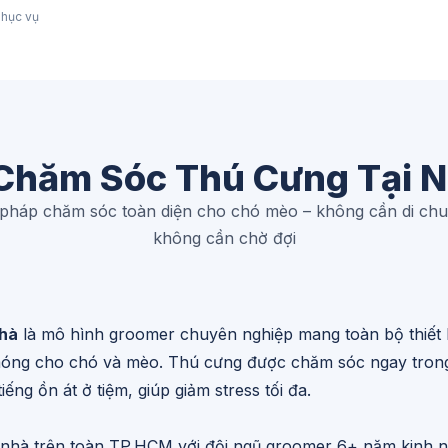
hục vụ
Chăm Sóc Thú Cưng Tại N
 pháp chăm sóc toàn diện cho chó mèo – không cần di ch
không cần chờ đợi
nhà
là mô hình groomer chuyên nghiệp mang toàn bộ thiết 
tai móng cho chó và mèo. Thú cưng được chăm sóc ngay tro
iếng ồn át ở tiệm, giúp giảm stress tối đa.
 nhà trên toàn TP.HCM với đội ngũ groomer 6+ năm kinh n