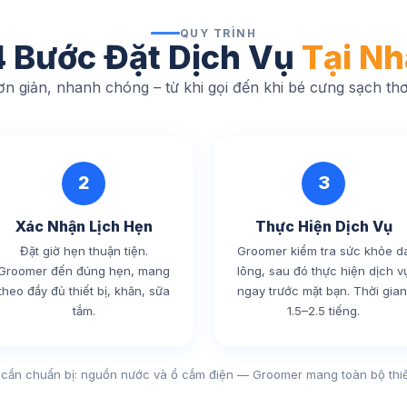
QUY TRÌNH
4 Bước Đặt Dịch Vụ
Tại Nh
n giản, nhanh chóng – từ khi gọi đến khi bé cưng sạch th
2
3
Xác Nhận Lịch Hẹn
Thực Hiện Dịch Vụ
Đặt giờ hẹn thuận tiện.
Groomer kiểm tra sức khỏe d
Groomer đến đúng hẹn, mang
lông, sau đó thực hiện dịch v
theo đầy đủ thiết bị, khăn, sữa
ngay trước mặt bạn. Thời gian
tắm.
1.5–2.5 tiếng.
 cần chuẩn bị: nguồn nước và ổ cắm điện — Groomer mang toàn bộ thiết