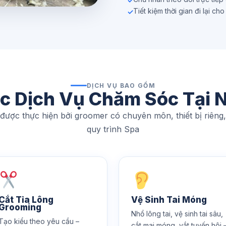
Tiết kiệm thời gian đi lại ch
DỊCH VỤ BAO GỒM
c Dịch Vụ Chăm Sóc Tại 
 được thực hiện bởi groomer có chuyên môn, thiết bị riêng
quy trình Spa
Cắt Tỉa Lông
Vệ Sinh Tai Móng
Grooming
Nhổ lông tai, vệ sinh tai sâu,
Tạo kiểu theo yêu cầu –
cắt mai móng, vắt tuyến hôi 