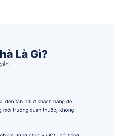
hà Là Gì?
uyển,
bị đến tận nơi ở khách hàng để
ng môi trường quen thuộc, không
ghiệm, từng phục vụ KOL nổi tiếng