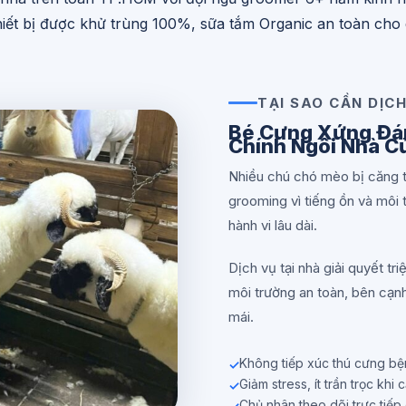
ết bị được khử trùng 100%, sữa tắm Organic an toàn cho
TẠI SAO CẦN DỊCH
Bé Cưng Xứng Đá
Chính Ngôi Nhà C
Nhiều chú chó mèo bị căng t
grooming vì tiếng ồn và môi
hành vi lâu dài.
Dịch vụ tại nhà giải quyết t
môi trường an toàn, bên cạn
mái.
Không tiếp xúc thú cưng bện
Giảm stress, ít trần trọc khi c
Chủ nhân theo dõi trực tiếp