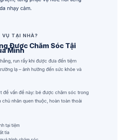
 da nhạy cảm.
 VỤ TẠI NHÀ?
ng Được Chăm Sóc Tậi
ủa Mình
hẳng, run rẩy khi được đưa đến tiệm
 trường lạ – ảnh hưởng đến sức khỏe và
riệt để vấn đề này: bé được chăm sóc trong
h chủ nhân quen thuộc, hoàn toàn thoải
h tại tiệm
ắt tỉa
 quá trình chăm sóc