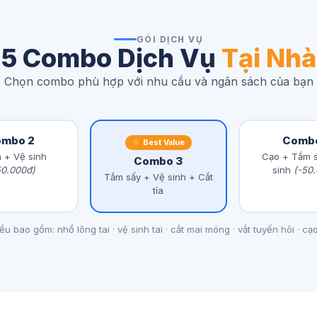
GÓI DỊCH VỤ
5 Combo Dịch Vụ
Tại Nhà
Chọn combo phù hợp với nhu cầu và ngân sách của bạn
mbo 2
Comb
Best Value
a + Vệ sinh
Cạo + Tắm s
Combo 3
50.000đ)
sinh
(-50
Tắm sấy + Vệ sinh + Cắt
tỉa
 bao gồm: nhổ lông tai · vệ sinh tai · cắt mai móng · vắt tuyến hôi · cạ