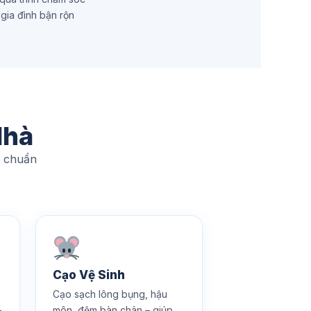
o gia đình bận rộn
Nhà
, chuẩn
Cạo Vệ Sinh
Cạo sạch lông bụng, hậu
–
môn, đệm bàn chân – giúp