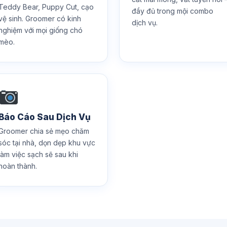
Teddy Bear, Puppy Cut, cạo
đầy đủ trong mội combo
vệ sinh. Groomer có kinh
dịch vụ.
nghiệm với mọi giống chó
mèo.
Báo Cáo Sau Dịch Vụ
Groomer chia sẻ mẹo chăm
sóc tại nhà, dọn dẹp khu vực
làm việc sạch sẽ sau khi
hoàn thành.