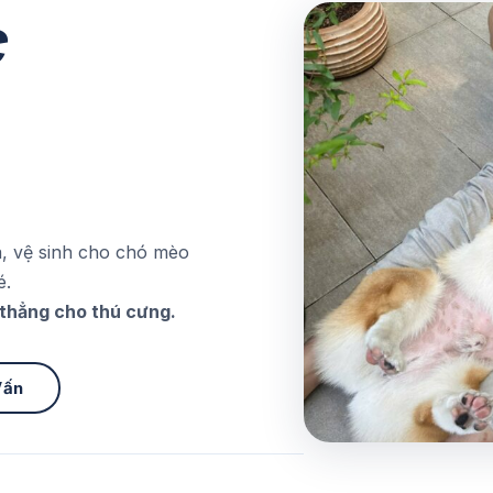
c
a, vệ sinh cho chó mèo
é.
 thẳng cho thú cưng.
Vấn