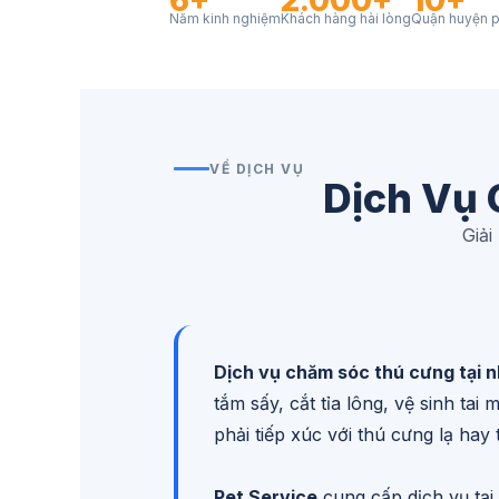
6+
2.000+
10+
Năm kinh nghiệm
Khách hàng hài lòng
Quận huyện p
VỀ DỊCH VỤ
Dịch Vụ 
Giải
Dịch vụ chăm sóc thú cưng tại 
tắm sấy, cắt tỉa lông, vệ sinh 
phải tiếp xúc với thú cưng lạ hay t
Pet Service
cung cấp dịch vụ tại