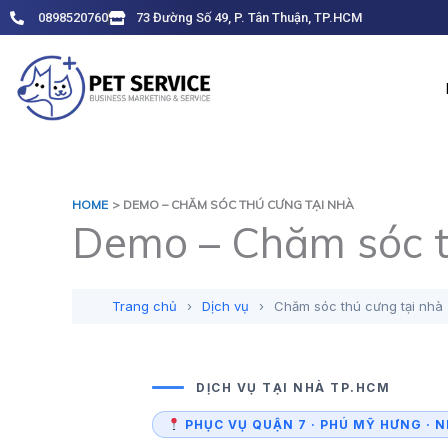
Skip
0898520760
73 Đường Số 49, P. Tân Thuận, TP.HCM
to
content
HOME
DEMO – CHĂM SÓC THÚ CƯNG TẠI NHÀ
Demo – Chăm sóc t
Trang chủ
›
Dịch vụ
›
Chăm sóc thú cưng tại nhà
DỊCH VỤ TẠI NHÀ TP.HCM
PHỤC VỤ QUẬN 7 · PHÚ MỸ HƯNG · N