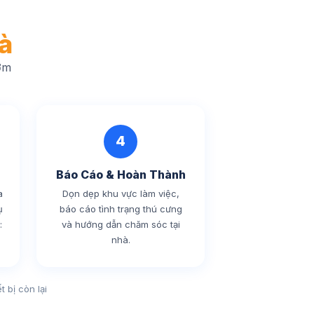
à
ơm
4
Báo Cáo & Hoàn Thành
a
Dọn dẹp khu vực làm việc,
ụ
báo cáo tình trạng thú cưng
:
và hướng dẫn chăm sóc tại
nhà.
 bị còn lại