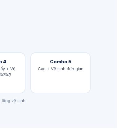
o 4
Combo 5
ấy + Vệ
Cạo + Vệ sinh đơn giản
.000đ)
o lông vệ sinh