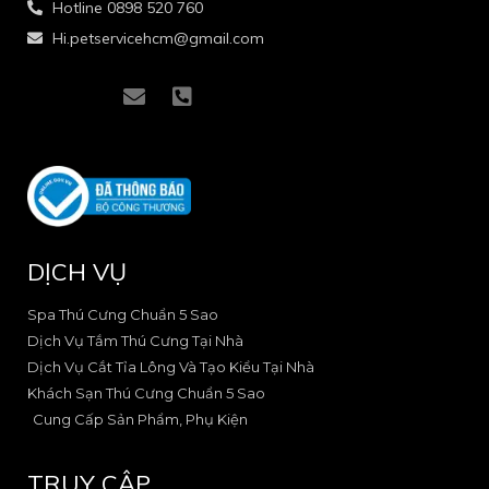
Hotline 0898 520 760
Hi.petservicehcm@gmail.com
I
I
E
P
c
c
n
h
o
o
v
o
n
n
e
n
-
-
l
e
f
i
o
-
a
n
p
s
c
s
e
q
e
t
u
DỊCH VỤ
b
a
a
o
g
r
o
r
e
Spa Thú Cưng Chuẩn 5 Sao
k
a
-
Dịch Vụ Tắm Thú Cưng Tại Nhà
-
m
a
Dịch Vụ Cắt Tỉa Lông Và Tạo Kiểu Tại Nhà
2
-
l
Khách Sạn Thú Cưng Chuẩn 5 Sao
1
t
Cung Cấp Sản Phẩm, Phụ Kiện
TRUY CẬP