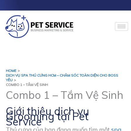
Skip
to
content
HOME
DỊCH VỤ SPA THÚ CƯNG HCM – CHĂM SÓC TOÀN DIỆN CHO BOSS
YÊU
COMBO 1 – TẮM VỆ SINH
Combo 1 – Tắm Vệ Sinh
Giới thiệu dịch vụ
Grooming tại Pet
Service
Thú cưng của bạn đang muốn tìm một
spa