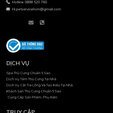
Hotline 0898 520 760
Hi.petservicehcm@gmail.com
I
I
E
P
c
c
n
h
o
o
v
o
n
n
e
n
-
-
l
e
f
i
o
-
a
n
p
s
c
s
e
q
e
t
u
DỊCH VỤ
b
a
a
o
g
r
o
r
e
Spa Thú Cưng Chuẩn 5 Sao
k
a
-
Dịch Vụ Tắm Thú Cưng Tại Nhà
-
m
a
Dịch Vụ Cắt Tỉa Lông Và Tạo Kiểu Tại Nhà
2
-
l
Khách Sạn Thú Cưng Chuẩn 5 Sao
1
t
Cung Cấp Sản Phẩm, Phụ Kiện
TRUY CẬP