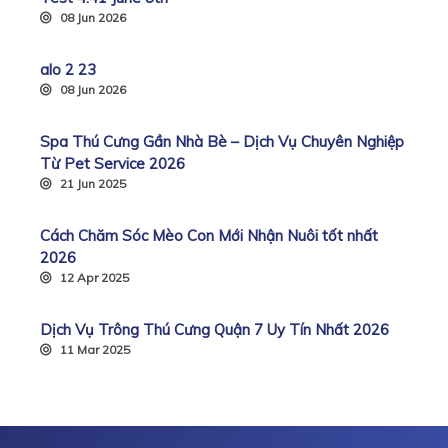
08 Jun 2026
alo 2 23
08 Jun 2026
Spa Thú Cưng Gần Nhà Bè – Dịch Vụ Chuyên Nghiệp
Từ Pet Service 2026
21 Jun 2025
Cách Chăm Sóc Mèo Con Mới Nhận Nuôi tốt nhất
2026
12 Apr 2025
Dịch Vụ Trông Thú Cưng Quận 7 Uy Tín Nhất 2026
11 Mar 2025