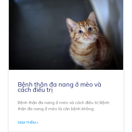
Bệnh thận đa nang ở mèo và
cách điều trị
Bệnh thận đa nang ở mèo và cách điều trị Bệnh
thận đa nang ở mèo là căn bệnh không
XEM THÊM »