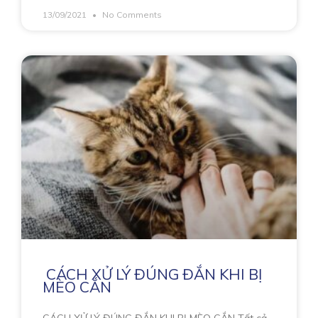
13/09/2021
No Comments
CÁCH XỬ LÝ ĐÚNG ĐẮN KHI BỊ
MÈO CẮN