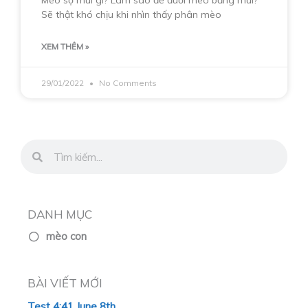
Mèo sợ mùi gì? Làm sao để đuổi mèo bằng mùi?
Sẽ thật khó chịu khi nhìn thấy phân mèo
XEM THÊM »
29/01/2022
No Comments
Search
Search
DANH MỤC
mèo con
BÀI VIẾT MỚI
Test 4:41 June 8th