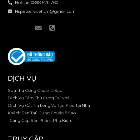
Hotline 0898 520 760
Hi.petservicehcm@gmail.com
I
I
E
P
c
c
n
h
o
o
v
o
n
n
e
n
-
-
l
e
f
i
o
-
a
n
p
s
c
s
e
q
e
t
u
DỊCH VỤ
b
a
a
o
g
r
o
r
e
Spa Thú Cưng Chuẩn 5 Sao
k
a
-
Dịch Vụ Tắm Thú Cưng Tại Nhà
-
m
a
Dịch Vụ Cắt Tỉa Lông Và Tạo Kiểu Tại Nhà
2
-
l
Khách Sạn Thú Cưng Chuẩn 5 Sao
1
t
Cung Cấp Sản Phẩm, Phụ Kiện
TRUY CẬP