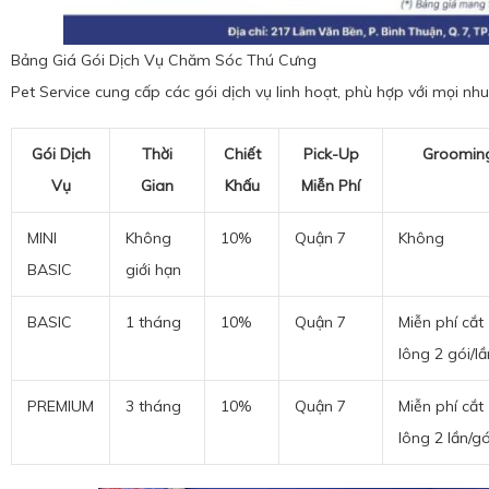
Bảng Giá Gói Dịch Vụ Chăm Sóc Thú Cưng
Pet Service cung cấp các gói dịch vụ linh hoạt, phù hợp với mọi nhu 
Gói Dịch
Thời
Chiết
Pick-Up
Groomin
Vụ
Gian
Khấu
Miễn Phí
MINI
Không
10%
Quận 7
Không
BASIC
giới hạn
BASIC
1 tháng
10%
Quận 7
Miễn phí cắt
lông 2 gói/lầ
PREMIUM
3 tháng
10%
Quận 7
Miễn phí cắt
lông 2 lần/gó