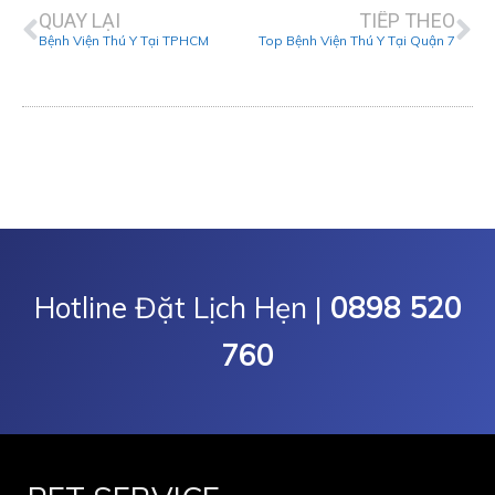
QUAY LẠI
TIẾP THEO
Bệnh Viện Thú Y Tại TPHCM
Top Bệnh Viện Thú Y Tại Quận 7
Hotline Đặt Lịch Hẹn |
0898 520
760