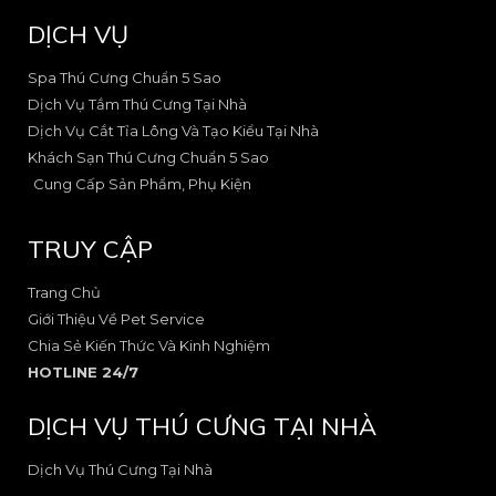
e
t
u
DỊCH VỤ
b
a
a
o
g
r
o
r
e
Spa Thú Cưng Chuẩn 5 Sao
k
a
-
Dịch Vụ Tắm Thú Cưng Tại Nhà
-
m
a
Dịch Vụ Cắt Tỉa Lông Và Tạo Kiểu Tại Nhà
2
-
l
Khách Sạn Thú Cưng Chuẩn 5 Sao
1
t
Cung Cấp Sản Phẩm, Phụ Kiện
TRUY CẬP
Trang Chủ
Giới Thiệu Về Pet Service
Chia Sẻ Kiến Thức Và Kinh Nghiệm
HOTLINE 24/7
DỊCH VỤ THÚ CƯNG TẠI NHÀ
Dịch Vụ Thú Cưng Tại Nhà