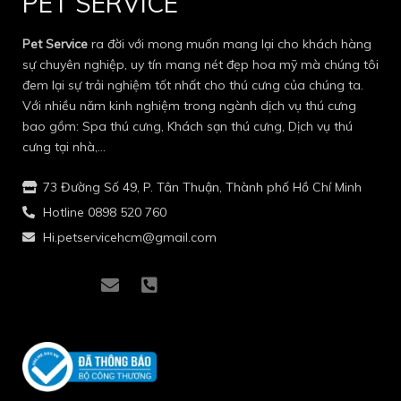
PET SERVICE
Pet Service
ra đời với mong muốn mang lại cho khách hàng
sự chuyên nghiệp, uy tín mang nét đẹp hoa mỹ mà chúng tôi
đem lại sự trải nghiệm tốt nhất cho thú cưng của chúng ta.
Với nhiều năm kinh nghiệm trong ngành dịch vụ thú cưng
bao gồm: Spa thú cưng, Khách sạn thú cưng, Dịch vụ thú
cưng tại nhà,…
73 Đường Số 49, P. Tân Thuận, Thành phố Hồ Chí Minh
Hotline 0898 520 760
Hi.petservicehcm@gmail.com
I
I
E
P
c
c
n
h
o
o
v
o
n
n
e
n
-
-
l
e
f
i
o
-
a
n
p
s
c
s
e
q