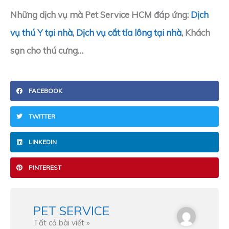
Những dịch vụ mà Pet Service HCM đáp ứng:
Dịch
vụ thú Y tại nhà
,
Dịch vụ cắt tỉa lông tại nhà
, Khách
sạn cho thú cưng…
FACEBOOK
TWITTER
LINKEDIN
PINTEREST
PET SERVICE
Tất cả bài viết »