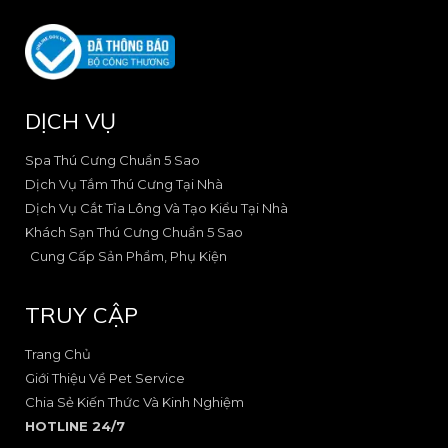
n
n
e
n
-
-
l
e
f
i
o
-
a
n
p
s
c
s
e
q
e
t
u
DỊCH VỤ
b
a
a
o
g
r
o
r
e
Spa Thú Cưng Chuẩn 5 Sao
k
a
-
Dịch Vụ Tắm Thú Cưng Tại Nhà
-
m
a
Dịch Vụ Cắt Tỉa Lông Và Tạo Kiểu Tại Nhà
2
-
l
Khách Sạn Thú Cưng Chuẩn 5 Sao
1
t
Cung Cấp Sản Phẩm, Phụ Kiện
TRUY CẬP
Trang Chủ
Giới Thiệu Về Pet Service
Chia Sẻ Kiến Thức Và Kinh Nghiệm
HOTLINE 24/7