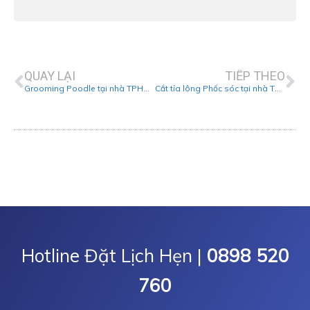
Prev
Ne
QUAY LẠI
TIẾP THEO
Grooming Poodle tại nhà TPHCM
Cắt tỉa lông Phốc sóc tại nhà TPHCM
Hotline Đặt Lịch Hẹn |
0898 520
760