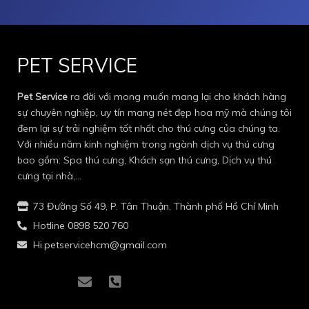
PET SERVICE
Pet Service
ra đời với mong muốn mang lại cho khách hàng
sự chuyên nghiệp, uy tín mang nét đẹp hoa mỹ mà chúng tôi
đem lại sự trải nghiệm tốt nhất cho thú cưng của chúng ta.
Với nhiều năm kinh nghiệm trong ngành dịch vụ thú cưng
bao gồm: Spa thú cưng, Khách sạn thú cưng, Dịch vụ thú
cưng tại nhà,…
73 Đường Số 49, P. Tân Thuận, Thành phố Hồ Chí Minh
Hotline 0898 520 760
Hi.petservicehcm@gmail.com
I
I
E
P
c
c
n
h
o
o
v
o