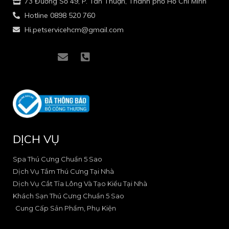
73 Đường Số 49, P. Tân Thuận, Thành phố Hồ Chí Minh
Hotline 0898 520 760
Hi.petservicehcm@gmail.com
I
I
E
P
c
c
n
h
o
o
v
o
n
n
e
n
-
-
l
e
f
i
o
-
a
n
p
s
c
s
e
q
e
t
u
DỊCH VỤ
b
a
a
o
g
r
o
r
e
Spa Thú Cưng Chuẩn 5 Sao
k
a
-
Dịch Vụ Tắm Thú Cưng Tại Nhà
-
m
a
Dịch Vụ Cắt Tỉa Lông Và Tạo Kiểu Tại Nhà
2
-
l
Khách Sạn Thú Cưng Chuẩn 5 Sao
1
t
Cung Cấp Sản Phẩm, Phụ Kiện