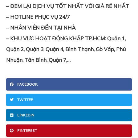
– ĐEM LẠI DỊCH VỤ TỐT NHẤT VỚI GIÁ RẺ NHẤT
– HOTLINE PHỤC VỤ 24/7
– NHÂN VIÊN ĐẾN TẠI NHÀ
– KHU VỰC HOẠT ĐỘNG KHẮP TP.HCM: Quận 1,
Quận 2, Quận 3, Quận 4, Bình Thạnh, Gò Vấp, Phú
Nhuận, Tân Bình, Quận 7,…
FACEBOOK
TWITTER
LINKEDIN
PINTEREST