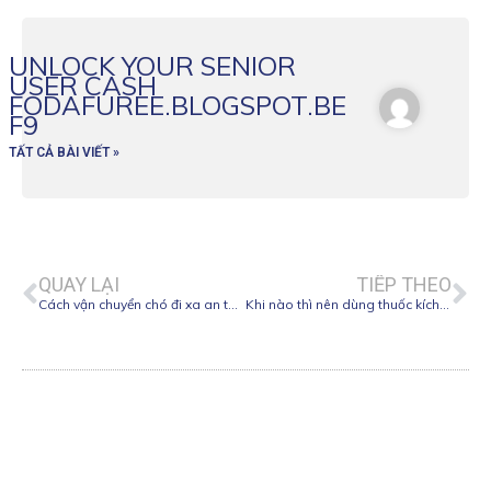
UNLOCK YOUR SENIOR
USER CASH
FODAFUREE.BLOGSPOT.BE
F9
TẤT CẢ BÀI VIẾT »
Prev
Ne
QUAY LẠI
TIẾP THEO
Cách vận chuyển chó đi xa an toàn, khỏe mạnh
Khi nào thì nên dùng thuốc kích đẻ cho chó