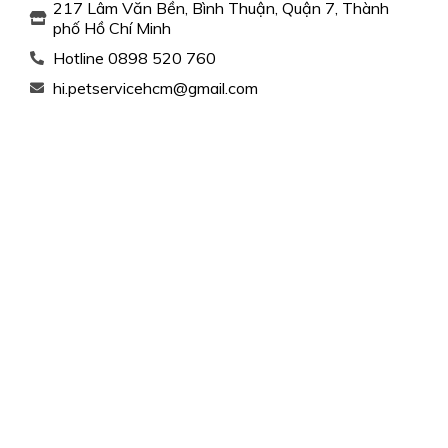
217 Lâm Văn Bền, Bình Thuận, Quận 7, Thành
phố Hồ Chí Minh
Hotline 0898 520 760
hi.petservicehcm@gmail.com