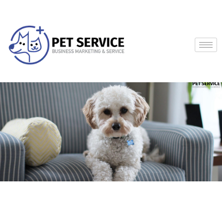
Skip
to
content