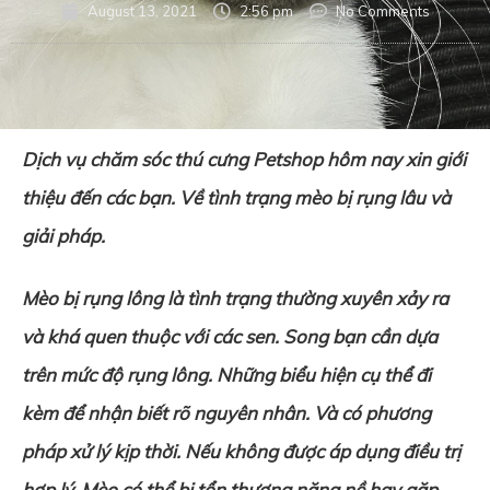
August 13, 2021
2:56 pm
No Comments
Dịch vụ chăm sóc thú cưng Petshop hôm nay xin giới
thiệu đến các bạn. Về tình trạng mèo bị rụng lâu và
giải pháp.
M
èo bị rụng lông là tình trạng thường xuyên xảy ra
và khá quen thuộc với các sen. Song bạn cần dựa
trên mức độ rụng lông. Những biểu hiện cụ thể đi
kèm để nhận biết rõ nguyên nhân. Và có phương
pháp xử lý kịp thời. Nếu không được áp dụng điều trị
hợp lý. Mèo có thể bị tổn thương nặng nề hay gặp