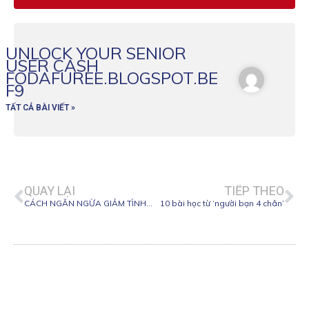
UNLOCK YOUR SENIOR
USER CASH
FODAFUREE.BLOGSPOT.BE
F9
TẤT CẢ BÀI VIẾT »
Prev
Ne
QUAY LẠI
TIẾP THEO
CÁCH NGĂN NGỪA GIẢM TÌNH TRẠNG STRESS CHO MÈO
10 bài học từ ‘người bạn 4 chân’