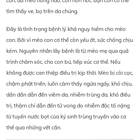
con, da mèo hồng hào, còn non nớt, bạn còn có thể
tìm thấy ve, bọ trên da chúng.
Đây là tình trạng bệnh lý khá nguy hiểm cho mèo
con. Bởi vì mèo con cơ thể còn yếu ớt, sức chống chịu
kém. Nguyên nhân lây bệnh là từ mèo mẹ qua quá
trình chăm sóc, cho con bú, tiếp xúc cơ thể. Nếu
không được can thiệp điều trị kịp thời. Mèo bị còi cọc,
chậm phát triển, luôn cảm thấy ngứa ngáy, khó chịu,
dần dần dẫn đến viêm da, nhiễm trùng da, khó điều
trị, thậm chí dẫn đến tử vong do nhiễm độc tố nặng
từ tuyến nước bọt của ký sinh trùng truyền vào cơ
thể qua những vết cắn.