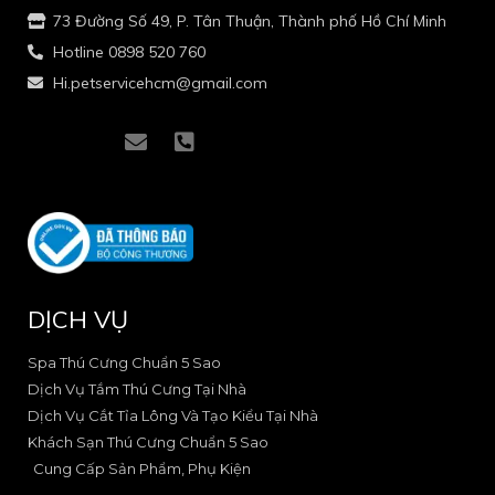
73 Đường Số 49, P. Tân Thuận, Thành phố Hồ Chí Minh
Hotline 0898 520 760
Hi.petservicehcm@gmail.com
I
I
E
P
c
c
n
h
o
o
v
o
n
n
e
n
-
-
l
e
f
i
o
-
a
n
p
s
c
s
e
q
e
t
u
DỊCH VỤ
b
a
a
o
g
r
o
r
e
Spa Thú Cưng Chuẩn 5 Sao
k
a
-
Dịch Vụ Tắm Thú Cưng Tại Nhà
-
m
a
Dịch Vụ Cắt Tỉa Lông Và Tạo Kiểu Tại Nhà
2
-
l
Khách Sạn Thú Cưng Chuẩn 5 Sao
1
t
Cung Cấp Sản Phẩm, Phụ Kiện