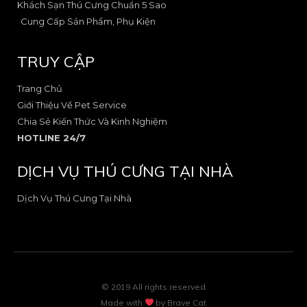
Khách Sạn Thú Cưng Chuẩn 5 Sao
1
t
Cung Cấp Sản Phẩm, Phụ Kiện
TRUY CẬP
Trang Chủ
Giới Thiệu Về Pet Service
Chia Sẻ Kiến Thức Và Kinh Nghiệm
HOTLINE 24/7
DỊCH VỤ THÚ CƯNG TẠI NHÀ
Dịch Vụ Thú Cưng Tại Nhà
© 2019 All rights reserved
Made with
by
Brave Cat