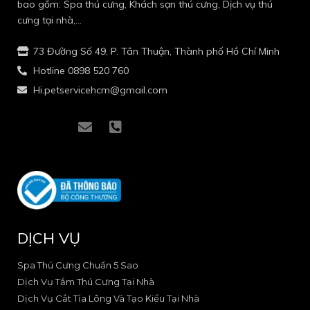
bao gồm: Spa thú cưng, Khách sạn thú cưng, Dịch vụ thú
cưng tại nhà,…
73 Đường Số 49, P. Tân Thuận, Thành phố Hồ Chí Minh
Hotline 0898 520 760
Hi.petservicehcm@gmail.com
I
I
E
P
c
c
n
h
o
o
v
o
n
n
e
n
-
-
l
e
f
i
o
-
a
n
p
s
c
s
e
q
e
t
u
DỊCH VỤ
b
a
a
o
g
r
o
r
e
Spa Thú Cưng Chuẩn 5 Sao
k
a
-
Dịch Vụ Tắm Thú Cưng Tại Nhà
-
m
a
Dịch Vụ Cắt Tỉa Lông Và Tạo Kiểu Tại Nhà
2
-
l