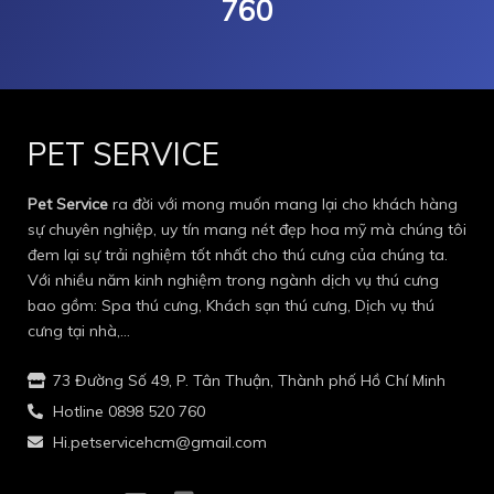
760
PET SERVICE
Pet Service
ra đời với mong muốn mang lại cho khách hàng
sự chuyên nghiệp, uy tín mang nét đẹp hoa mỹ mà chúng tôi
đem lại sự trải nghiệm tốt nhất cho thú cưng của chúng ta.
Với nhiều năm kinh nghiệm trong ngành dịch vụ thú cưng
bao gồm: Spa thú cưng, Khách sạn thú cưng, Dịch vụ thú
cưng tại nhà,…
73 Đường Số 49, P. Tân Thuận, Thành phố Hồ Chí Minh
Hotline 0898 520 760
Hi.petservicehcm@gmail.com
I
I
E
P