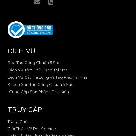
c
c
n
h
o
o
v
o
n
n
e
n
-
-
l
e
f
i
o
-
a
n
p
s
c
s
e
q
e
t
u
DỊCH VỤ
b
a
a
o
g
r
o
r
e
Spa Thú Cưng Chuẩn 5 Sao
k
a
-
Dịch Vụ Tắm Thú Cưng Tại Nhà
-
m
a
Dịch Vụ Cắt Tỉa Lông Và Tạo Kiểu Tại Nhà
2
-
l
Khách Sạn Thú Cưng Chuẩn 5 Sao
1
t
Cung Cấp Sản Phẩm, Phụ Kiện
TRUY CẬP
Trang Chủ
Giới Thiệu Về Pet Service