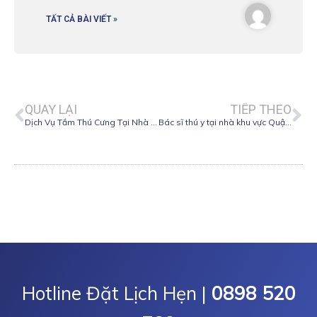
TẤT CẢ BÀI VIẾT »
Prev
Ne
QUAY LẠI
TIẾP THEO
Dịch Vụ Tắm Thú Cưng Tại Nhà TP.HCM: Sạch Sâu & Thơm Lâu (2026)
Bác sĩ thú y tại nhà khu vực Quận 1
Hotline Đặt Lịch Hẹn |
0898 520