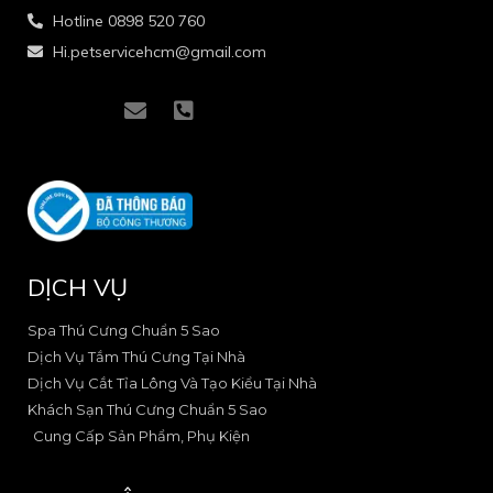
Hotline 0898 520 760
Hi.petservicehcm@gmail.com
I
I
E
P
c
c
n
h
o
o
v
o
n
n
e
n
-
-
l
e
f
i
o
-
a
n
p
s
c
s
e
q
e
t
u
DỊCH VỤ
b
a
a
o
g
r
o
r
e
Spa Thú Cưng Chuẩn 5 Sao
k
a
-
Dịch Vụ Tắm Thú Cưng Tại Nhà
-
m
a
Dịch Vụ Cắt Tỉa Lông Và Tạo Kiểu Tại Nhà
2
-
l
Khách Sạn Thú Cưng Chuẩn 5 Sao
1
t
Cung Cấp Sản Phẩm, Phụ Kiện