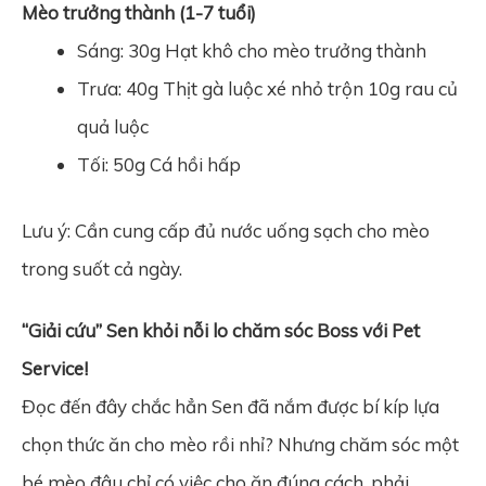
Mèo trưởng thành (1-7 tuổi)
Sáng: 30g Hạt khô cho mèo trưởng thành
Trưa: 40g Thịt gà luộc xé nhỏ trộn 10g rau củ
quả luộc
Tối: 50g Cá hồi hấp
Lưu ý: Cần cung cấp đủ nước uống sạch cho mèo
trong suốt cả ngày.
“Giải cứu” Sen khỏi nỗi lo chăm sóc Boss với Pet
Service!
Đọc đến đây chắc hẳn Sen đã nắm được bí kíp lựa
chọn thức ăn cho mèo rồi nhỉ? Nhưng chăm sóc một
bé mèo đâu chỉ có việc cho ăn đúng cách, phải