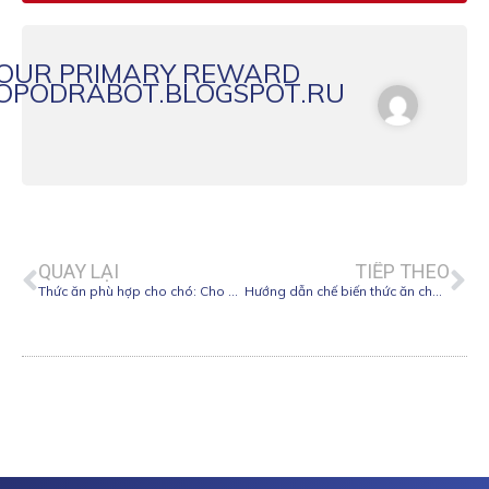
YOUR PRIMARY REWARD
OPODRABOT.BLOGSPOT.RU
Prev
Ne
QUAY LẠI
TIẾP THEO
Thức ăn phù hợp cho chó: Cho cún cưng luôn khỏe mạnh
Hướng dẫn chế biến thức ăn cho thú cưng tại nhà