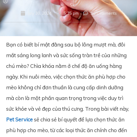
Sk
July 30, 2024
5:35 pm
No Comments
Bạn có biết bí mật đằng sau bộ lông mượt mà, đôi
mắt sáng long lanh và sức sống tràn trề của những
chú mèo? Chìa khóa nằm ở chế độ ăn uống hàng
ngày. Khi nuôi mèo, việc chọn thức ăn phù hợp cho
mèo không chỉ đơn thuần là cung cấp dinh dưỡng
mà còn là một phần quan trọng trong việc duy trì
sức khỏe và vẻ đẹp của thú cưng. Trong bài viết này,
Pet Service
sẽ chia sẻ bí quyết để lựa chọn thức ăn
phù hợp cho mèo, từ các loại thức ăn chính cho đến