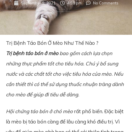
September 9, 2021
4:59 pm
No Comments
Trị Bệnh Táo Bón Ở Mèo Như Thế Nào ?
Trị bệnh táo bón ở mèo
bao gồm cách lựa chọn
những thực phẩm tốt cho tiêu hóa. Chú ý bổ sung
nước và các chất tốt cho việc tiêu hóa của mèo. Nếu
cần thiết thì có thể sử dụng thuốc nhuận tràng dành
cho mèo để giúp đi tiêu dễ dàng.
Hội chứng táo bón ở chó mèo
rất phổ biến. Đặc biệt
là mèo bị táo bón càng để lâu càng khó điều trị. Vì
vậy để giúp mèo nhà bạn có thể cải thiện tình trạng