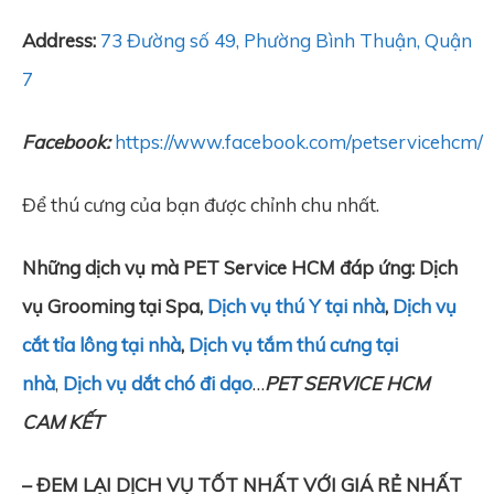
Address:
73 Đường số 49, Phường Bình Thuận, Quận
7
Facebook:
https://www.facebook.com/petservicehcm/
Để thú cưng của bạn được chỉnh chu nhất.
Những dịch vụ mà PET Service HCM đáp ứng: Dịch
vụ Grooming tại Spa,
Dịch vụ thú Y tại nhà
,
Dịch vụ
cắt tỉa lông tại nhà
,
Dịch vụ tắm thú cưng tại
nhà
,
Dịch vụ dắt chó đi dạo
…
PET SERVICE HCM
CAM KẾT
– ĐEM LẠI DỊCH VỤ TỐT NHẤT VỚI GIÁ RẺ NHẤT