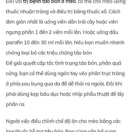
Đối với
trị bệnh táo bón ở mèo
, có thể cho mèo uống
thuốc nhuận tràng và điều trị bằng thuốc xổ. Cách
đơn giản nhất là uống viên dẫn trái cây hoặc viên
ngưng phân 1 đến 2 viên mỗi lần. Hoặc uống dầu
parafin 10 đến 30 ml mỗi lần. Nếu bạn muốn nhanh
chóng loại bỏ các triệu chứng táo bón
Để giải quyết cấp tốc tình trạng táo bón, phân quá
cứng, bạn có thể dùng ngón tay véo phân trực tràng
ở phía sau bụng qua da để dễ thải ra ngoài. Đôi khi
phải dùng kẹp bầu dục hoặc nhíp phẫu thuật để lấy
phân ra.
Ngoài việc điều chỉnh chế độ ăn cho mèo bằng các
loại thuốc hỗ trợ tiêu hóa. Bạn cũng cần bổ sung