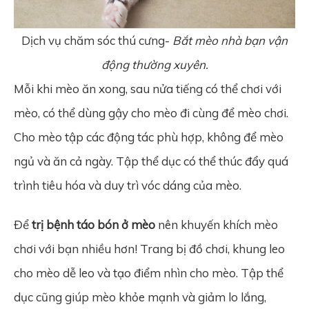
Dịch vụ chăm sóc thú cưng-
Bắt mèo nhà bạn vận
động thường xuyên.
Mỗi khi mèo ăn xong, sau nửa tiếng có thể chơi với
mèo, có thể dùng gậy cho mèo đi cùng để mèo chơi.
Cho mèo tập các động tác phù hợp, không để mèo
ngủ và ăn cả ngày. Tập thể dục có thể thúc đẩy quá
trình tiêu hóa và duy trì vóc dáng của mèo.
Để
t
rị bệnh táo bón ở mèo
nên khuyến khích mèo
chơi với bạn nhiều hơn! Trang bị đồ chơi, khung leo
cho mèo dễ leo và tạo điểm nhìn cho mèo. Tập thể
dục cũng giúp mèo khỏe mạnh và giảm lo lắng,