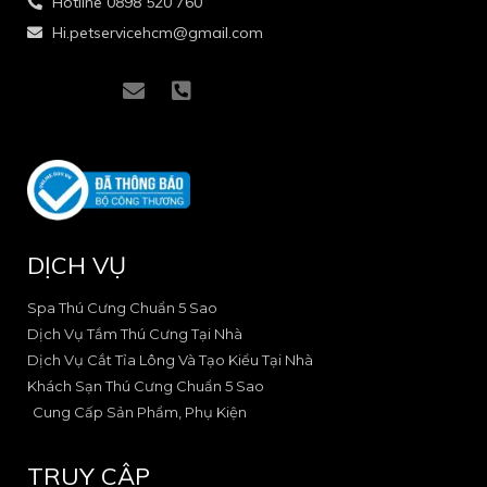
Hotline 0898 520 760
Hi.petservicehcm@gmail.com
I
I
E
P
c
c
n
h
o
o
v
o
n
n
e
n
-
-
l
e
f
i
o
-
a
n
p
s
c
s
e
q
e
t
u
DỊCH VỤ
b
a
a
o
g
r
o
r
e
Spa Thú Cưng Chuẩn 5 Sao
k
a
-
Dịch Vụ Tắm Thú Cưng Tại Nhà
-
m
a
Dịch Vụ Cắt Tỉa Lông Và Tạo Kiểu Tại Nhà
2
-
l
Khách Sạn Thú Cưng Chuẩn 5 Sao
1
t
Cung Cấp Sản Phẩm, Phụ Kiện
TRUY CẬP