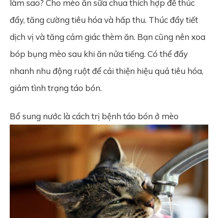
làm sao? Cho mèo ăn sữa chua thích hợp để thúc
đẩy, tăng cường tiêu hóa và hấp thu. Thúc đẩy tiết
dịch vị và tăng cảm giác thèm ăn. Bạn cũng nên xoa
bóp bụng mèo sau khi ăn nửa tiếng. Có thể đẩy
nhanh nhu động ruột để cải thiện hiệu quả tiêu hóa,
giảm tình trạng táo bón.
Bổ sung nước là cách trị bệnh táo bón ở mèo