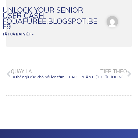
UNLOCK YOUR SENIOR
USER CASH
FODAFUREE.BLOGSPOT.BE
F9
TẤT CẢ BÀI VIẾT »
Prev
Ne
QUAY LẠI
TIẾP THEO
Tư thế ngủ của chó nói lên tâm trạng, tính cách của chúng
CÁCH PHÂN BIỆT GIỚI TÍNH MÈO CON