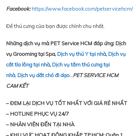
Facebook:
https://www.facebook.com/petservicehcm/
Để thú cưng của bạn được chỉnh chu nhất.
Những dịch vụ mà PET Service HCM đáp ứng: Dịch
vụ Grooming tại Spa,
Dịch vụ thú Y tại nhà
,
Dịch vụ
cắt tỉa lông tại nhà
,
Dịch vụ tắm thú cưng tại
nhà
,
Dịch vụ dắt chó đi dạo
…
PET SERVICE HCM
CAM KẾT
– ĐEM LẠI DỊCH VỤ TỐT NHẤT VỚI GIÁ RẺ NHẤT
– HOTLINE PHỤC VỤ 24/7
– NHÂN VIÊN ĐẾN TẠI NHÀ
– KHU VỰC HOẠT ĐỘNG KHẮP TP.HCM: Quận 1,