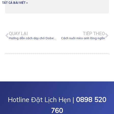
TẤT CẢ BÀI VIẾT »
Prev
Ne
QUAY LẠI
TIẾP THEO
Hướng dẫn cách dạy chó Doberman thuần chủng
Cách nuôi mèo anh lông ngắn
Hotline Đặt Lịch Hẹn |
0898 520
760