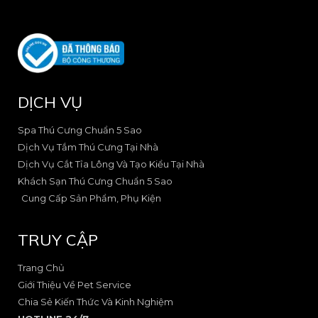
o
o
v
o
n
n
e
n
-
-
l
e
f
i
o
-
a
n
p
s
c
s
e
q
e
t
u
DỊCH VỤ
b
a
a
o
g
r
o
r
e
Spa Thú Cưng Chuẩn 5 Sao
k
a
-
Dịch Vụ Tắm Thú Cưng Tại Nhà
-
m
a
Dịch Vụ Cắt Tỉa Lông Và Tạo Kiểu Tại Nhà
2
-
l
Khách Sạn Thú Cưng Chuẩn 5 Sao
1
t
Cung Cấp Sản Phẩm, Phụ Kiện
TRUY CẬP
Trang Chủ
Giới Thiệu Về Pet Service
Chia Sẻ Kiến Thức Và Kinh Nghiệm