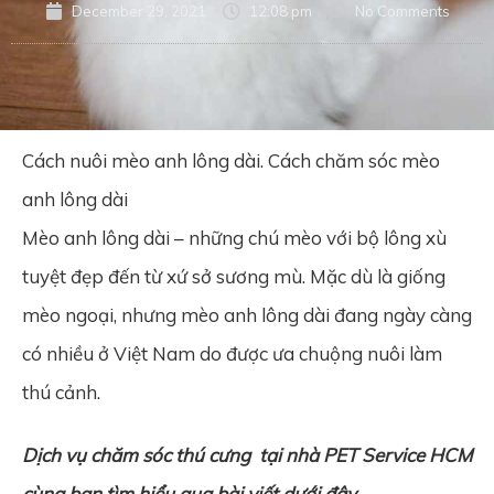
December 29, 2021
12:08 pm
No Comments
Cách nuôi mèo anh lông dài. Cách chăm sóc mèo
anh lông dài
Mèo anh lông dài – những chú mèo với bộ lông xù
tuyệt đẹp đến từ xứ sở sương mù. Mặc dù là giống
mèo ngoại, nhưng mèo anh lông dài đang ngày càng
có nhiều ở Việt Nam do được ưa chuộng nuôi làm
thú cảnh.
Dịch vụ chăm sóc thú cưng
tại nhà
PET Service HCM
cùng bạn tìm hiểu qua bài viết dưới đây.