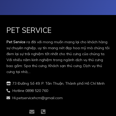
PET SERVICE
Pet Service
ra đời với mong muốn mang lại cho khách hàng
sự chuyên nghiệp, uy tín mang nét đẹp hoa mỹ mà chúng tôi
đem lại sự trải nghiệm tốt nhất cho thú cưng của chúng ta.
Với nhiều năm kinh nghiệm trong ngành dịch vụ thú cưng
bao gồm: Spa thú cưng, Khách sạn thú cưng, Dịch vụ thú
cưng tại nhà,…
73 Đường Số 49, P. Tân Thuận, Thành phố Hồ Chí Minh
Hotline 0898 520 760
Hi.petservicehcm@gmail.com
I
I
E
P
c
c
n
h