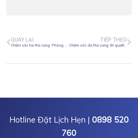
Prev
Ne
QUAY LẠI
TIẾP THEO
Chăm sóc tai thú cưng: Phòng ngừa và điều trị bệnh
Chăm sóc da thú cưng: Bí quyết giữ lông mượt, da khỏe
Hotline Đặt Lịch Hẹn |
0898 520
760