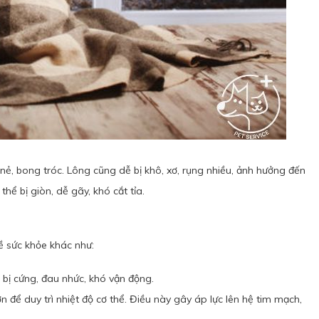
 nẻ, bong tróc. Lông cũng dễ bị khô, xơ, rụng nhiều, ảnh hưởng đến
ể bị giòn, dễ gãy, khó cắt tỉa.
ề sức khỏe khác như:
 bị cứng, đau nhức, khó vận động.
 để duy trì nhiệt độ cơ thể. Điều này gây áp lực lên hệ tim mạch,