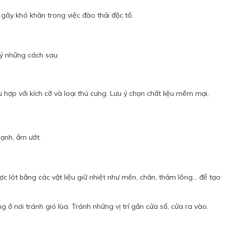
 gây khó khăn trong việc đào thải độc tố.
ý những cách sau:
hợp với kích cỡ và loại thú cưng. Lưu ý chọn chất liệu mềm mại,
lạnh, ẩm ướt.
c lót bằng các vật liệu giữ nhiệt như mền, chăn, thảm lông… để tạo
 ở nơi tránh gió lùa. Tránh những vị trí gần cửa sổ, cửa ra vào.