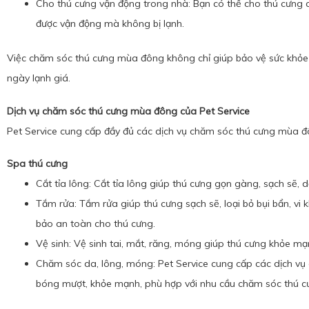
Cho thú cưng vận động trong nhà: Bạn có thể cho thú cưng 
được vận động mà không bị lạnh.
Việc chăm sóc thú cưng mùa đông không chỉ giúp bảo vệ sức khỏe
ngày lạnh giá.
Dịch vụ chăm sóc thú cưng mùa đông của Pet Service
Pet Service cung cấp đầy đủ các dịch vụ chăm sóc thú cưng mùa đ
Spa thú cưng
Cắt tỉa lông: Cắt tỉa lông giúp thú cưng gọn gàng, sạch sẽ, 
Tắm rửa: Tắm rửa giúp thú cưng sạch sẽ, loại bỏ bụi bẩn, v
bảo an toàn cho thú cưng.
Vệ sinh: Vệ sinh tai, mắt, răng, móng giúp thú cưng khỏe mạ
Chăm sóc da, lông, móng: Pet Service cung cấp các dịch vụ
bóng mượt, khỏe mạnh, phù hợp với nhu cầu chăm sóc thú 