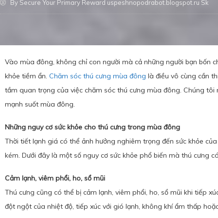
By
Secure Your Primary Reward uspeshnopodrabot.blogspot.ru Sk
Vào mùa đông, không chỉ con người mà cả những người bạn bốn c
khỏe tiềm ẩn.
Chăm sóc thú cưng mùa đông
là điều vô cùng cần t
tầm quan trọng của việc chăm sóc thú cưng mùa đông. Chúng tôi nỗ
mạnh suốt mùa đông.
Những nguy cơ sức khỏe cho thú cưng trong mùa đông
Thời tiết lạnh giá có thể ảnh hưởng nghiêm trọng đến sức khỏe của
kém. Dưới đây là một số nguy cơ sức khỏe phổ biến mà thú cưng c
Cảm lạnh, viêm phổi, ho, sổ mũi
Thú cưng cũng có thể bị cảm lạnh, viêm phổi, ho, sổ mũi khi tiếp xúc
đột ngột của nhiệt độ, tiếp xúc với gió lạnh, không khí ẩm thấp hoặ