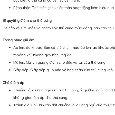
đặc biệt là thú cưng có tiền sử bệnh tim.
Bệnh thận: Thời tiết lạnh khiến thận hoạt động kém hiệu quả,
Bí quyết giữ ấm cho thú cưng
Để bảo vệ sức khỏe và chăm sóc thú cưng mùa đông, bạn cần chú 
Trang phục giữ ấm
Áo len, áo khoác: Bạn có thể chọn mua áo len, áo khoác phù 
thoáng khí, không gây kích ứng da.
Mũ len: Mũ len giúp giữ ấm cho đầu và tai của thú cưng.
Giày dép: Giày dép giúp bảo vệ bàn chân của thú cưng khỏi 
Chỗ ở ấm áp
Chuồng, ổ, giường ngủ ấm áp: Chuồng, ổ, giường ngủ cần đượ
không gian ấm áp cho thú cưng.
Tránh gió lùa: Bạn cần đặt chuồng, ổ, giường ngủ của thú cưng