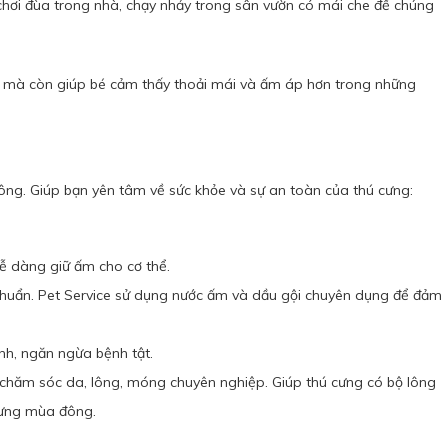
chơi đùa trong nhà, chạy nhảy trong sân vườn có mái che để chúng
 mà còn giúp bé cảm thấy thoải mái và ấm áp hơn trong những
ông. Giúp bạn yên tâm về sức khỏe và sự an toàn của thú cưng:
dễ dàng giữ ấm cho cơ thể.
i khuẩn. Pet Service sử dụng nước ấm và dầu gội chuyên dụng để đảm
nh, ngăn ngừa bệnh tật.
 chăm sóc da, lông, móng chuyên nghiệp. Giúp thú cưng có bộ lông
cưng mùa đông.