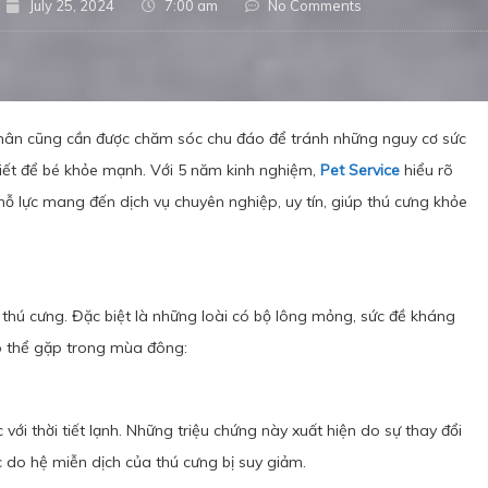
July 25, 2024
7:00 am
No Comments
hân cũng cần được chăm sóc chu đáo để tránh những nguy cơ sức
hiết để bé khỏe mạnh. Với 5 năm kinh nghiệm,
Pet Service
hiểu rõ
 lực mang đến dịch vụ chuyên nghiệp, uy tín, giúp thú cưng khỏe
 thú cưng. Đặc biệt là những loài có bộ lông mỏng, sức đề kháng
ó thể gặp trong mùa đông:
 với thời tiết lạnh. Những triệu chứng này xuất hiện do sự thay đổi
c do hệ miễn dịch của thú cưng bị suy giảm.