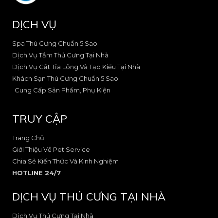
c
s
e
q
e
t
u
DỊCH VỤ
b
a
a
o
g
r
o
r
e
Spa Thú Cưng Chuẩn 5 Sao
k
a
-
Dịch Vụ Tắm Thú Cưng Tại Nhà
-
m
a
Dịch Vụ Cắt Tỉa Lông Và Tạo Kiểu Tại Nhà
2
-
l
Khách Sạn Thú Cưng Chuẩn 5 Sao
1
t
Cung Cấp Sản Phẩm, Phụ Kiện
TRUY CẬP
Trang Chủ
Giới Thiệu Về Pet Service
Chia Sẻ Kiến Thức Và Kinh Nghiệm
HOTLINE 24/7
DỊCH VỤ THÚ CƯNG TẠI NHÀ
Dịch Vụ Thú Cưng Tại Nhà