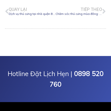
QUAY LẠI
TIẾP THEO
Dịch vụ thú cưng tại nhà quận Bình Thạnh: Uy tín, chất lượng
Chăm sóc thú cưng mùa đông: Bí quyết giữ ấm cho thú cưng
Hotline Đặt Lịch Hẹn |
0898 520
760