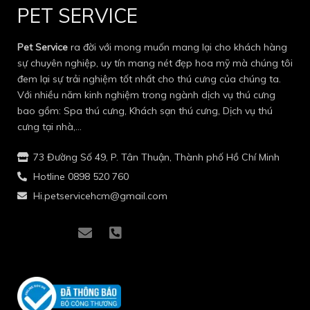
PET SERVICE
Pet Service
ra đời với mong muốn mang lại cho khách hàng
sự chuyên nghiệp, uy tín mang nét đẹp hoa mỹ mà chúng tôi
đem lại sự trải nghiệm tốt nhất cho thú cưng của chúng ta.
Với nhiều năm kinh nghiệm trong ngành dịch vụ thú cưng
bao gồm: Spa thú cưng, Khách sạn thú cưng, Dịch vụ thú
cưng tại nhà,…
73 Đường Số 49, P. Tân Thuận, Thành phố Hồ Chí Minh
Hotline 0898 520 760
Hi.petservicehcm@gmail.com
I
I
E
P
c
c
n
h
o
o
v
o
n
n
e
n
-
-
l
e
f
i
o
-
a
n
p
s