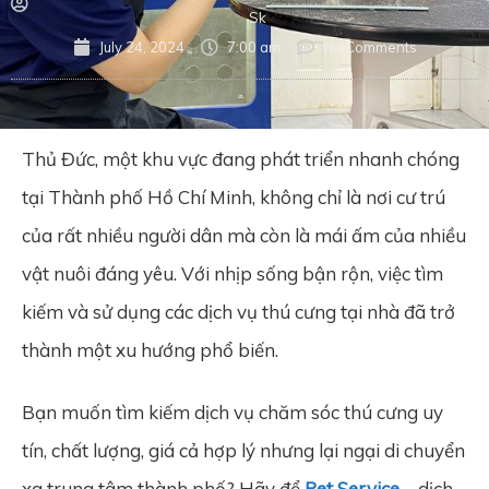
Sk
July 24, 2024
7:00 am
No Comments
Thủ Đức, một khu vực đang phát triển nhanh chóng
tại Thành phố Hồ Chí Minh, không chỉ là nơi cư trú
của rất nhiều người dân mà còn là mái ấm của nhiều
vật nuôi đáng yêu. Với nhịp sống bận rộn, việc tìm
kiếm và sử dụng các dịch vụ thú cưng tại nhà đã trở
thành một xu hướng phổ biến.
Bạn muốn tìm kiếm dịch vụ chăm sóc thú cưng uy
tín, chất lượng, giá cả hợp lý nhưng lại ngại di chuyển
xa trung tâm thành phố? Hãy để
Pet Service
– dịch