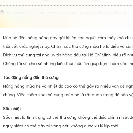
By
Secure Your Primary Reward uspeshnopodrabot.blogspot.ru Sk
Mùa hè đến, nắng nóng gay gắt khiến con người cảm thấy khó chịu,
thời tiết khắc nghiệt này. Chăm sóc thú cưng mùa hè là điều vô c
Dịch vụ thú cưng tại nhà uy tín hàng đầu tại Hồ Chí Minh, hiểu rõ
Chúng tôi sẽ chia sẻ những kiến thức hữu ích giúp bạn chăm sóc t
Tác động nắng đến thú cưng
Nắng nóng mùa hè và nhiệt độ cao có thể gây ra nhiều vấn đề ngh
chúng. Việc chăm sóc thú cưng mùa hè là rất quan trọng để bảo vệ 
Sốc nhiệt
Sốc nhiệt là tình trạng cơ thể thú cưng không thể điều chỉnh nhiệt 
nguy hiểm có thể gây tử vong nếu không được xử lý kịp thời.