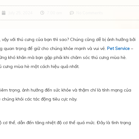
July 25, 2024
7:00 am
No Comments
 vậy với thú cưng của bạn thì sao? Chúng cũng dễ bị ảnh hưởng bởi
ùng quan trọng để giữ cho chúng khỏe mạnh và vui vẻ.
Pet Service
–
 những khó khăn mà bạn gặp phải khi chăm sóc thú cưng mùa hè.
hú cưng mùa hè một cách hiệu quả nhất.
iêm trọng, ảnh hưởng đến sức khỏe và thậm chí là tính mạng của
chúng khỏi các tác động tiêu cực này.
độ cơ thể, dẫn đến tăng nhiệt độ cơ thể quá mức. Đây là tình trạng