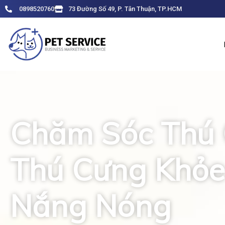
Skip
0898520760
73 Đường Số 49, P. Tân Thuận, TP.HCM
to
content
Chăm Sóc Thú 
Thú Cưng Khỏe
Nắng Nóng