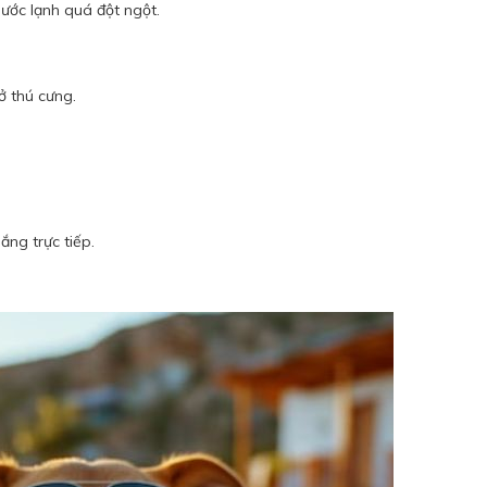
ước lạnh quá đột ngột.
ở thú cưng.
.
ng trực tiếp.