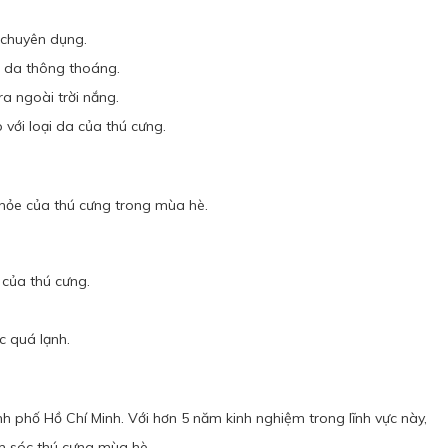
 chuyên dụng.
p da thông thoáng.
a ngoài trời nắng.
với loại da của thú cưng.
khỏe của thú cưng trong mùa hè.
 của thú cưng.
c quá lạnh.
h phố Hồ Chí Minh. Với hơn 5 năm kinh nghiệm trong lĩnh vực này,
ăm sóc thú cưng mùa hè.