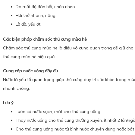
Da mất độ đàn hồi, nhăn nheo.
Hơi thở nhanh, nông.
Lờ đờ, yếu ớt.
Các biện pháp chăm sóc thú cưng mùa hè
Chăm sóc thú cưng mùa hè là điều vô cùng quan trọng để giữ cho 
thú cưng mùa hè hiệu quả:
Cung cấp nước uống đầy đủ
Nước là yếu tố quan trọng giúp thú cưng duy trì sức khỏe trong m
nhanh chóng.
Lưu ý:
Luôn có nước sạch, mát cho thú cưng uống.
Thay nước uống cho thú cưng thường xuyên, ít nhất 2 lần/ngà
Cho thú cưng uống nước từ bình nước chuyên dụng hoặc bát 