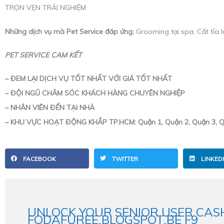
TRỌN VẸN TRẢI NGHIỆM
Những dịch vụ mà Pet Service đáp ứng:
Grooming tại spa, Cắt tỉa 
PET SERVICE CAM KẾT
– ĐEM LẠI DỊCH VỤ TỐT NHẤT VỚI GIÁ TỐT NHẤT
– ĐỘI NGŨ CHĂM SÓC KHÁCH HÀNG CHUYÊN NGHIỆP
– NHÂN VIÊN ĐẾN TẠI NHÀ
– KHU VỰC HOẠT ĐỘNG KHẮP TP.HCM: Quận 1, Quận 2, Quận 3, Quậ
FACEBOOK
TWITTER
LINKED
UNLOCK YOUR SENIOR USER CAS
FODAFUREE.BLOGSPOT.BE F9