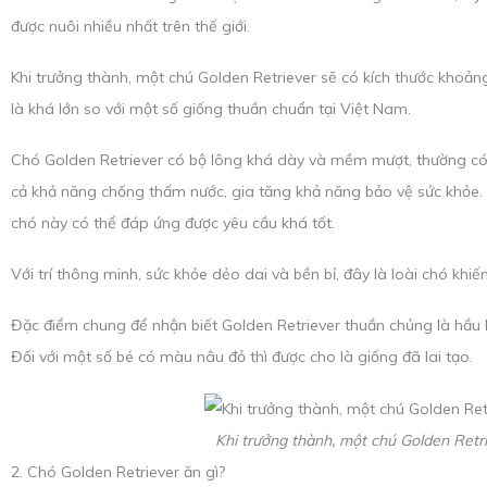
được nuôi nhiều nhất trên thế giới.
Khi trưởng thành, một chú Golden Retriever sẽ có kích thước khoản
là khá lớn so với một số giống thuần chuẩn tại Việt Nam.
Chó Golden Retriever có bộ lông khá dày và mềm mượt, thường có 
cả khả năng chống thấm nước, gia tăng khả năng bảo vệ sức khỏe.
chó này có thể đáp ứng được yêu cầu khá tốt.
Với trí thông minh, sức khỏe dẻo dai và bền bỉ, đây là loài chó kh
Đặc điểm chung để nhận biết Golden Retriever thuần chủng là hầ
Đối với một số bé có màu nâu đỏ thì được cho là giống đã lai tạo.
Khi trưởng thành, một chú Golden Retri
2. Chó Golden Retriever ăn gì?