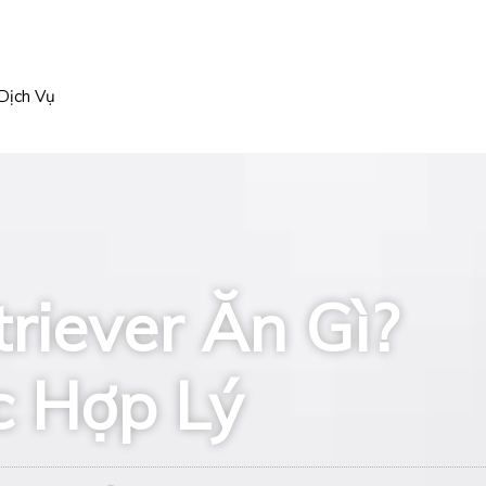
Dịch Vụ
riever Ăn Gì?
 Hợp Lý