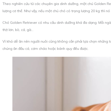
Theo nghiên cứu từ các chuyên gia dinh dưỡng, một chú Golden Ret
lượng cơ thể. Như vậy, nếu một chú chó có trọng lượng 20 kg thì nó 
Chó Golden Retriever có nhu cầu dinh dưỡng khá đa dạng. Mỗi ngày
thịt lơn, bò, cá, gà…
Vì khá dễ ăn nên người nuôi cũng không cần phải lựa chọn những lo
chúng ăn đầu cá, cơm cháo hoặc bánh quy đều được.