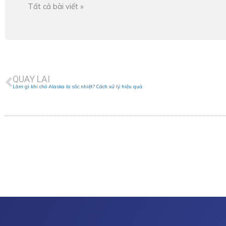
Tất cả bài viết »
Prev
QUAY LẠI
Làm gì khi chó Alaska bị sốc nhiệt? Cách xử lý hiệu quả