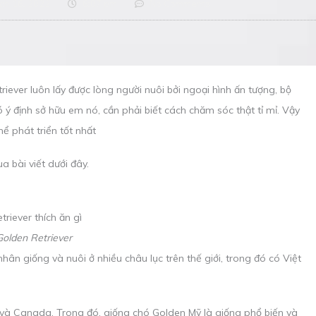
ch 16, 2022
6:07 pm
No Comments
riever luôn lấy được lòng người nuôi bởi ngoại hình ấn tượng, bộ
ý định sở hữu em nó, cần phải biết cách chăm sóc thật tỉ mỉ. Vậy
ể phát triển tốt nhất
a bài viết dưới đây.
olden Retriever
ân giống và nuôi ở nhiều châu lục trên thế giới, trong đó có Việt
 và Canada. Trong đó, giống chó Golden Mỹ là giống phổ biến và