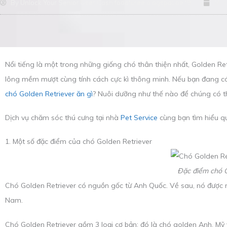
By
Unlock Your Senior User Cash fodafuree.blogspot.be f9
Mar
Nổi tiếng là một trong những giống chó thân thiện nhất, Golden Ret
lông mềm mượt cùng tính cách cực kì thông minh. Nếu bạn đang có 
chó Golden Retriever ăn gì
? Nuôi dưỡng như thế nào để chúng có th
Dịch vụ chăm sóc thú cưng tại nhà
Pet Service
cùng bạn tìm hiểu qu
1. Một số đặc điểm của chó Golden Retriever
Đặc điểm chó G
Chó Golden Retriever có nguồn gốc từ Anh Quốc. Về sau, nó được nh
Nam.
Chó Golden Retriever gồm 3 loại cơ bản: đó là chó golden Anh, Mỹ