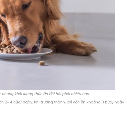
 nhưng khối lượng thức ăn đòi hỏi phải nhiều hơn
n 2- 4 bữa/ ngày. Khi trưởng thành, chỉ cần ăn khoảng 3 bữa/ ngày