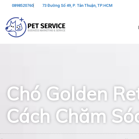
Skip
0898520760
73 Đường Số 49, P. Tân Thuận, TP.HCM
to
content
Chó Golden Ret
Cách Chăm Sóc