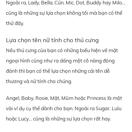
Ngoài ra, Lady, Bella, Cún, Mic, Dot, Buddy hay Milo…
cũng là những sự lựa chọn không tồi mà bạn có thể
thử đấy.
Lựa chọn tên nữ tính cho thú cưng
Nếu thú cưng của bạn có những biểu hiện về mặt
ngoại hình cũng như ra dáng một cô nàng đỏng
đảnh thì bạn có thể lựa chọn những cái tên dễ
thương và nữ tính cho chúng.
Angel, Baby, Rosie, Mật, Mũm hoặc Princess là một
vài ví dụ cụ thể dành cho bạn. Ngoài ra Sugar, Lulu
hoặc Lucy… cũng là những sự lựa chọn rất hay.