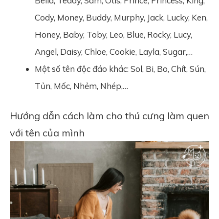
Bella, Teddy, Sam, Otis, Prince, Princess, King,
Cody, Money, Buddy, Murphy, Jack, Lucky, Ken,
Honey, Baby, Toby, Leo, Blue, Rocky, Lucy,
Angel, Daisy, Chloe, Cookie, Layla, Sugar,…
Một số tên độc đáo khác: Sol, Bi, Bo, Chít, Sún,
Tủn, Mốc, Nhẻm, Nhép,…
Hướng dẫn cách làm cho thú cưng làm quen
với tên của mình