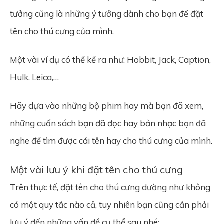
tưởng cũng là những ý tưởng dành cho bạn để đặt
tên cho thú cưng của mình.
Một vài ví dụ có thể kể ra như: Hobbit, Jack, Caption,
Hulk, Leica,…
Hãy dựa vào những bộ phim hay mà bạn đã xem,
những cuốn sách bạn đã đọc hay bản nhạc bạn đã
nghe để tìm được cái tên hay cho thú cưng của mình.
Một vài lưu ý khi đặt tên cho thú cưng
Trên thực tế, đặt tên cho thú cưng dường như không
có một quy tắc nào cả, tuy nhiên bạn cũng cần phải
lưu ý đến những vấn đề cụ thể sau nhé: