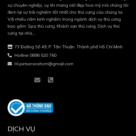
sự chuyên nghiệp, uy tín mang nét đẹp hoa mỹ mà chúng tôi
đem lại sự trải nghiệm tốt nhất cho thú cưng của chúng ta.
Với nhiều năm kinh nghiệm trong ngành dịch vụ thú cưng
bao gồm: Spa thú cưng, Khách sạn thú cưng, Dịch vụ thú
cưng tại nhà,…
73 Đường Số 49, P. Tân Thuận, Thành phố Hồ Chí Minh
Hotline 0898 520 760
Hi.petservicehcm@gmail.com
I
I
E
P
c
c
n
h
o
o
v
o
n
n
e
n
-
-
l
e
f
i
o
-
a
n
p
s
c
s
e
q
e
t
u
DỊCH VỤ
b
a
a
o
g
r