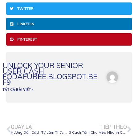
TWITTER
LINKEDIN
PINTEREST
UNLOCK YOUR SENIOR
USER CASH
FODAFUREE.BLOGSPOT.BE
F9
TẤT CẢ BÀI VIẾT »
Prev
Ne
QUAY LẠI
TIẾP THEO
Hướng Dẫn Cách Tự Làm Thức Ăn Cho Chó Con
3 Cách Tắm Cho Mèo Nhanh Chóng Và Dễ Dàng