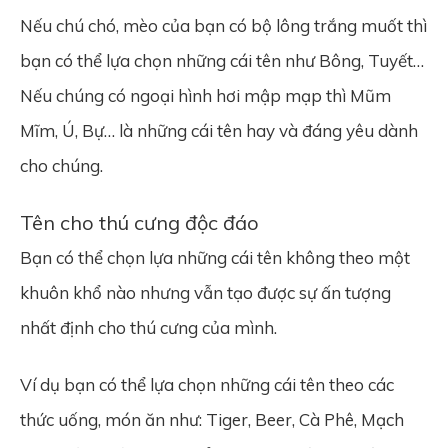
Nếu chú chó, mèo của bạn có bộ lông trắng muốt thì
bạn có thể lựa chọn những cái tên như Bông, Tuyết…
Nếu chúng có ngoại hình hơi mập mạp thì Mũm
Mĩm, Ú, Bự… là những cái tên hay và đáng yêu dành
cho chúng.
Tên cho thú cưng độc đáo
Bạn có thể chọn lựa những cái tên không theo một
khuôn khổ nào nhưng vẫn tạo được sự ấn tượng
nhất định cho thú cưng của mình.
Ví dụ bạn có thể lựa chọn những cái tên theo các
thức uống, món ăn như: Tiger, Beer, Cà Phê, Mạch