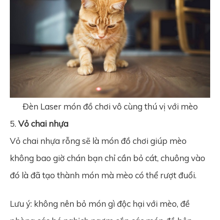
Đèn Laser món đồ chơi vô cùng thú vị với mèo
5.
Vỏ chai nhựa
Vỏ chai nhựa rỗng sẽ là món đồ chơi giúp mèo
không bao giờ chán bạn chỉ cần bỏ cát, chuông vào
đó là đã tạo thành món mà mèo có thể rượt đuổi.
Lưu ý: không nên bỏ món gì độc hại với mèo, đề