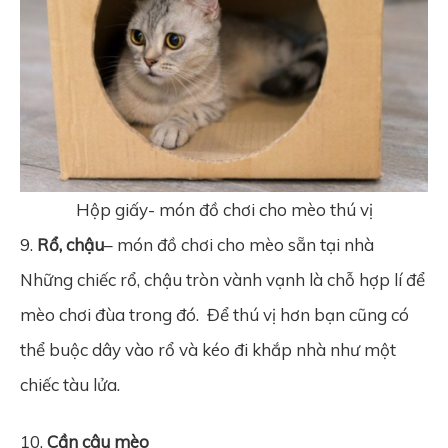
Hộp giấy- món đồ chơi cho mèo thú vị
9.
Rổ, chậu
– món đồ chơi cho mèo sẵn tại nhà
Những chiếc rổ, chậu tròn vành vạnh là chỗ hợp lí để
mèo chơi đùa trong đó. Để thú vị hơn bạn cũng có
thể buộc dây vào rổ và kéo đi khắp nhà như một
chiếc tàu lửa.
10.
Cần câu mèo