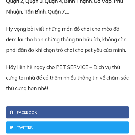
Quận 2, Quận 3, Quận 4, Bình Thạnh, Gò Vấp, Phú
Nhuận, Tân Bình, Quận 7,…
Hy vọng bài viết những món đồ chơi cho mèo đã
đem lại cho bạn những thông tin hữu ích, không còn
phải đắn đo khi chọn trò chơi cho pet yêu của mình.
Hãy liên hệ ngay cho PET SERVICE – Dịch vụ thú
cưng tại nhà để có thêm nhiều thông tin về chăm sóc
thú cưng hơn nhé!
FACEBOOK
TWITTER