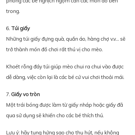
phòng các bé nghịch ngợm cắn các món đồ bên
trong.
6.
Túi giấy
Những túi giấy đựng quà, quần áo, hàng chợ v.v… sẽ
trở thành món đồ chơi rất thú vị cho mèo.
Khoét rỗng đáy túi giúp mèo chui ra chui vào được
dễ dàng, việc còn lại là các bé cứ vui chơi thoải mái.
7.
Giấy vo tròn
Một trái bóng được làm từ giấy nháp hoặc giấy đã
qua sử dụng sẽ khiến cho các bé thích thú.
Lưu ý: hãy tung hứng sao cho thu hút, nếu không