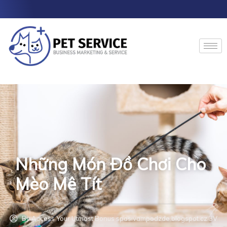
Skip
to
content
Những Món Đồ Chơi Cho
Mèo Mê Tít
By
Access Your Utmost Bonus spasivampodzde.blogspot.cz 3V