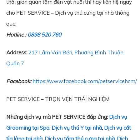
thời gian quan tâm đến vật nuôi thì hãy liên hệ ngay
cho PET SERVICE – Dịch vụ thú cưng tại nhà thông
qua:
Hotline :
0898 520 760
Address:
217 Lâm Văn Bền, Phường Bình Thuận,
Quận 7
Facebook:
https://www.facebook.com/petservicehcm/
PET SERVICE – TRỌN VẸN TRẢI NGHIỆM
Những dịch vụ mà PET SERVICE đáp ứng:
Dịch vụ
Grooming tại Spa
,
Dịch vụ thú Y tại nhà
,
Dịch vụ cắt
tỉa lông tại nhà
,
Dịch vụ tắm thú cưng tại nhà
,
Dịch