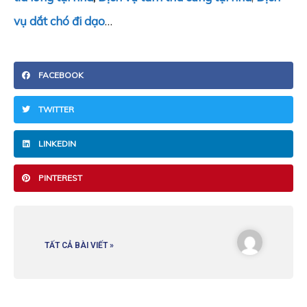
vụ dắt chó đi dạo
…
FACEBOOK
TWITTER
LINKEDIN
PINTEREST
TẤT CẢ BÀI VIẾT »
Prev
Ne