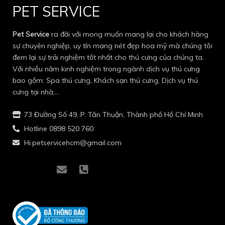
PET SERVICE
Pet Service
ra đời với mong muốn mang lại cho khách hàng
sự chuyên nghiệp, uy tín mang nét đẹp hoa mỹ mà chúng tôi
đem lại sự trải nghiệm tốt nhất cho thú cưng của chúng ta.
Với nhiều năm kinh nghiệm trong ngành dịch vụ thú cưng
bao gồm: Spa thú cưng, Khách sạn thú cưng, Dịch vụ thú
cưng tại nhà,…
73 Đường Số 49, P. Tân Thuận, Thành phố Hồ Chí Minh
Hotline 0898 520 760
Hi.petservicehcm@gmail.com
I
I
E
P
c
c
n
h
o
o
v
o
n
n
e
n
-
-
l
e
f
i
o
-
a
n
p
s