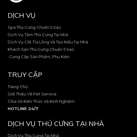
c
s
e
q
e
t
u
DỊCH VỤ
b
a
a
o
g
r
o
r
e
Spa Thú Cưng Chuẩn 5 Sao
k
a
-
Dịch Vụ Tắm Thú Cưng Tại Nhà
-
m
a
Dịch Vụ Cắt Tỉa Lông Và Tạo Kiểu Tại Nhà
2
-
l
Khách Sạn Thú Cưng Chuẩn 5 Sao
1
t
Cung Cấp Sản Phẩm, Phụ Kiện
TRUY CẬP
Trang Chủ
Giới Thiệu Về Pet Service
Chia Sẻ Kiến Thức Và Kinh Nghiệm
HOTLINE 24/7
DỊCH VỤ THÚ CƯNG TẠI NHÀ
Dịch Vụ Thú Cưng Tại Nhà