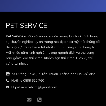
PET SERVICE
Pet Service
ra đời với mong muốn mang lại cho khách hàng
sự chuyên nghiệp, uy tín mang nét đẹp hoa mỹ mà chúng tôi
đem lại sự trải nghiệm tốt nhất cho thú cưng của chúng ta.
Với nhiều năm kinh nghiệm trong ngành dịch vụ thú cưng
bao gồm: Spa thú cưng, Khách sạn thú cưng, Dịch vụ thú
cưng tại nhà,…
73 Đường Số 49, P. Tân Thuận, Thành phố Hồ Chí Minh
Hotline 0898 520 760
Hi.petservicehcm@gmail.com
I
I
E
P
c
c
n
h
o
o
v
o