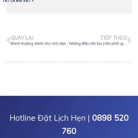
TẤT CẢ BÀI VIẾT »
Prev
Ne
QUAY LẠI
TIẾP THEO
Bánh thưởng dành cho chó dạng khô hay dạng ướt tốt hơn?
Những điều cần lưu ý khi phối giống cho mèo
Hotline Đặt Lịch Hẹn |
0898 520
760