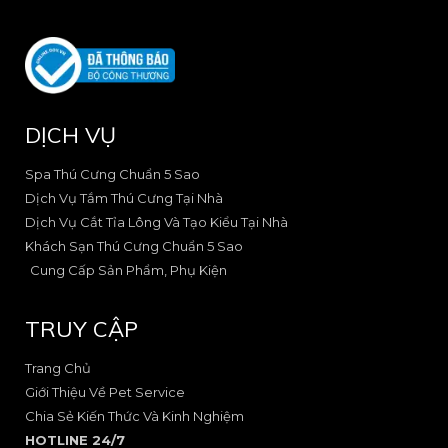
n
n
e
n
-
-
l
e
f
i
o
-
a
n
p
s
c
s
e
q
e
t
u
DỊCH VỤ
b
a
a
o
g
r
o
r
e
Spa Thú Cưng Chuẩn 5 Sao
k
a
-
Dịch Vụ Tắm Thú Cưng Tại Nhà
-
m
a
Dịch Vụ Cắt Tỉa Lông Và Tạo Kiểu Tại Nhà
2
-
l
Khách Sạn Thú Cưng Chuẩn 5 Sao
1
t
Cung Cấp Sản Phẩm, Phụ Kiện
TRUY CẬP
Trang Chủ
Giới Thiệu Về Pet Service
Chia Sẻ Kiến Thức Và Kinh Nghiệm
HOTLINE 24/7