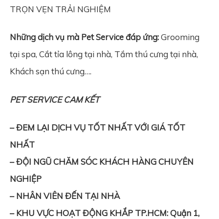
TRỌN VẸN TRẢI NGHIỆM
Những dịch vụ mà Pet Service đáp ứng:
Grooming
tại spa, Cắt tỉa lông tại nhà, Tắm thú cưng tại nhà,
Khách sạn thú cưng….
PET SERVICE CAM KẾT
– ĐEM LẠI DỊCH VỤ TỐT NHẤT VỚI GIÁ TỐT
NHẤT
– ĐỘI NGŨ CHĂM SÓC KHÁCH HÀNG CHUYÊN
NGHIỆP
– NHÂN VIÊN ĐẾN TẠI NHÀ
– KHU VỰC HOẠT ĐỘNG KHẮP TP.HCM: Quận 1,