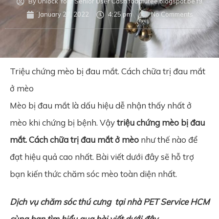
By
Unlock Your Senior User Cash fodafuree.blogspot.be f9
January 27, 2022
4:25 pm
No Comments
Triệu chứng mèo bị đau mắt. Cách chữa trị đau mắt
ở mèo
Mèo bị đau mắt là dấu hiệu dễ nhận thấy nhất ở
mèo khi chứng bị bệnh. Vậy
triệu chứng mèo bị đau
mắt. Cách chữa trị đau mắt ở mèo
như thế nào để
đạt hiệu quả cao nhất. Bài viết dưới đây sẽ hỗ trợ
bạn kiến thức chăm sóc mèo toàn diện nhất.
Dịch vụ chăm sóc thú cưng
tại nhà
PET Service HCM
cùng bạn tìm hiểu qua bài viết dưới đây.