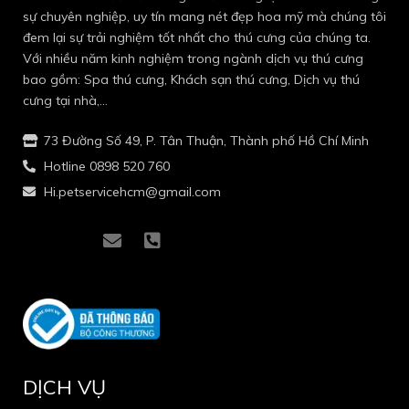
sự chuyên nghiệp, uy tín mang nét đẹp hoa mỹ mà chúng tôi
đem lại sự trải nghiệm tốt nhất cho thú cưng của chúng ta.
Với nhiều năm kinh nghiệm trong ngành dịch vụ thú cưng
bao gồm: Spa thú cưng, Khách sạn thú cưng, Dịch vụ thú
cưng tại nhà,…
73 Đường Số 49, P. Tân Thuận, Thành phố Hồ Chí Minh
Hotline 0898 520 760
Hi.petservicehcm@gmail.com
I
I
E
P
c
c
n
h
o
o
v
o
n
n
e
n
-
-
l
e
f
i
o
-
a
n
p
s
c
s
e
q
e
t
u
DỊCH VỤ
b
a
a
o
g
r