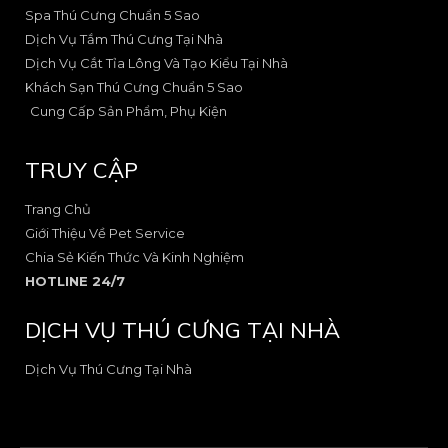
o
r
e
Spa Thú Cưng Chuẩn 5 Sao
k
a
-
Dịch Vụ Tắm Thú Cưng Tại Nhà
-
m
a
Dịch Vụ Cắt Tỉa Lông Và Tạo Kiểu Tại Nhà
2
-
l
Khách Sạn Thú Cưng Chuẩn 5 Sao
1
t
Cung Cấp Sản Phẩm, Phụ Kiện
TRUY CẬP
Trang Chủ
Giới Thiệu Về Pet Service
Chia Sẻ Kiến Thức Và Kinh Nghiệm
HOTLINE 24/7
DỊCH VỤ THÚ CƯNG TẠI NHÀ
Dịch Vụ Thú Cưng Tại Nhà