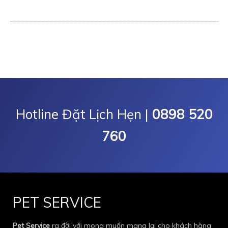
Hotline Đặt Lịch Hẹn |
0898 520
760
PET SERVICE
Pet Service
ra đời với mong muốn mang lại cho khách hàng