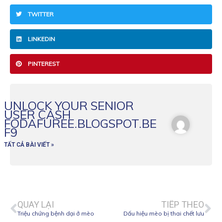
TWITTER
LINKEDIN
PINTEREST
UNLOCK YOUR SENIOR
USER CASH
FODAFUREE.BLOGSPOT.BE
F9
TẤT CẢ BÀI VIẾT »
Prev
Ne
QUAY LẠI
TIẾP THEO
Triệu chứng bệnh dại ở mèo
Dấu hiệu mèo bị thai chết lưu