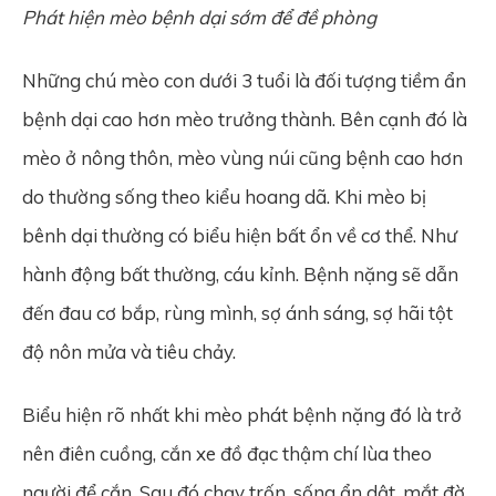
Phát hiện mèo bệnh dại sớm để đề phòng
Những chú mèo con dưới 3 tuổi là đối tượng tiềm ẩn
bệnh dại cao hơn mèo trưởng thành. Bên cạnh đó là
mèo ở nông thôn, mèo vùng núi cũng bệnh cao hơn
do thường sống theo kiểu hoang dã. Khi mèo bị
bênh dại thường có biểu hiện bất ổn về cơ thể. Như
hành động bất thường, cáu kỉnh. Bệnh nặng sẽ dẫn
đến đau cơ bắp, rùng mình, sợ ánh sáng, sợ hãi tột
độ nôn mửa và tiêu chảy.
Biểu hiện rõ nhất khi mèo phát bệnh nặng đó là trở
nên điên cuồng, cắn xe đồ đạc thậm chí lùa theo
người để cắn. Sau đó chạy trốn, sống ẩn dật, mắt đờ