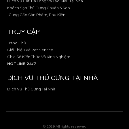
Dịch Vụ Cắt Tỉa Lông Và Tạo Kiểu Tại Nhà
2
-
l
Khách Sạn Thú Cưng Chuẩn 5 Sao
1
t
Cung Cấp Sản Phẩm, Phụ Kiện
TRUY CẬP
Trang Chủ
Giới Thiệu Về Pet Service
Chia Sẻ Kiến Thức Và Kinh Nghiệm
HOTLINE 24/7
DỊCH VỤ THÚ CƯNG TẠI NHÀ
Dịch Vụ Thú Cưng Tại Nhà
© 2019 All rights reserved