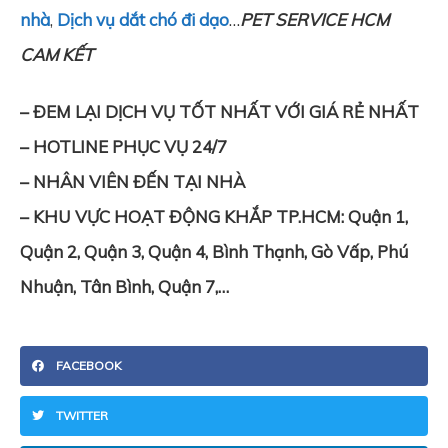
nhà
,
Dịch vụ dắt chó đi dạo
…
PET SERVICE HCM
CAM KẾT
– ĐEM LẠI DỊCH VỤ TỐT NHẤT VỚI GIÁ RẺ NHẤT
– HOTLINE PHỤC VỤ 24/7
– NHÂN VIÊN ĐẾN TẠI NHÀ
– KHU VỰC HOẠT ĐỘNG KHẮP TP.HCM: Quận 1,
Quận 2, Quận 3, Quận 4, Bình Thạnh, Gò Vấp, Phú
Nhuận, Tân Bình, Quận 7,…
FACEBOOK
TWITTER