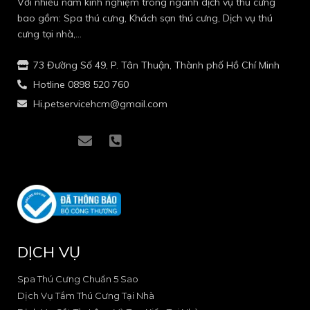
Với nhiều năm kinh nghiệm trong ngành dịch vụ thú cưng
bao gồm: Spa thú cưng, Khách sạn thú cưng, Dịch vụ thú
cưng tại nhà,…
73 Đường Số 49, P. Tân Thuận, Thành phố Hồ Chí Minh
Hotline 0898 520 760
Hi.petservicehcm@gmail.com
I
I
E
P
c
c
n
h
o
o
v
o
n
n
e
n
-
-
l
e
f
i
o
-
a
n
p
s
c
s
e
q
e
t
u
DỊCH VỤ
b
a
a
o
g
r
o
r
e
Spa Thú Cưng Chuẩn 5 Sao
k
a
-
Dịch Vụ Tắm Thú Cưng Tại Nhà
-
m
a