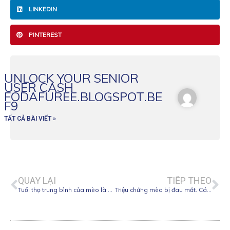
LINKEDIN
PINTEREST
UNLOCK YOUR SENIOR
USER CASH
FODAFUREE.BLOGSPOT.BE
F9
TẤT CẢ BÀI VIẾT »
Prev
Ne
QUAY LẠI
TIẾP THEO
Tuổi thọ trung bình của mèo là bao nhiêu?
Triệu chứng mèo bị đau mắt. Cách chữa trị đau mắt ở mèo