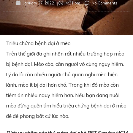
January 27, 2022
4:21 pm
No Comments
Triệu chứng bệnh dại ở mèo
Trên thế giới đã ghi nhận rất nhiều trường hợp mèo
bị bệnh dại. Mèo cào, cắn người vô cùng nguy hiểm.
Lý do là còn nhiều người chủ quan nghĩ mèo hiền
lành, mèo ít bị dại hơn chó. Trong khi đó mèo còn
tiềm ẩn nhiều nguy hiểm hơn. Nếu bạn đang nuôi
mèo đừng quên tìm hiểu triệu chứng bệnh dại ở mèo
để đề phòng bất cứ lúc nào.
Dịch vụ chăm sóc thú cưng
tại nhà
PET Service HCM