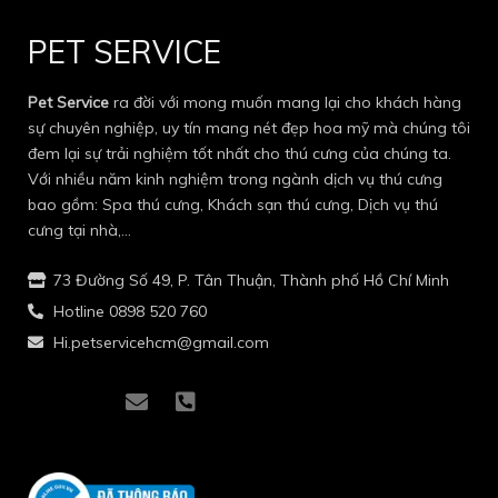
PET SERVICE
Pet Service
ra đời với mong muốn mang lại cho khách hàng
sự chuyên nghiệp, uy tín mang nét đẹp hoa mỹ mà chúng tôi
đem lại sự trải nghiệm tốt nhất cho thú cưng của chúng ta.
Với nhiều năm kinh nghiệm trong ngành dịch vụ thú cưng
bao gồm: Spa thú cưng, Khách sạn thú cưng, Dịch vụ thú
cưng tại nhà,…
73 Đường Số 49, P. Tân Thuận, Thành phố Hồ Chí Minh
Hotline 0898 520 760
Hi.petservicehcm@gmail.com
I
I
E
P
c
c
n
h
o
o
v
o
n
n
e
n
-
-
l
e
f
i
o
-