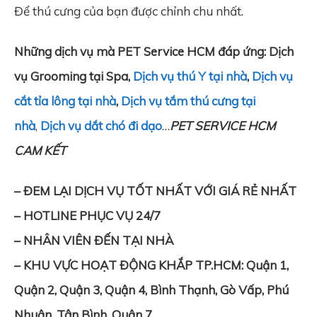
Để thú cưng của bạn được chỉnh chu nhất.
Những dịch vụ mà PET Service HCM đáp ứng: Dịch
vụ Grooming tại Spa,
Dịch vụ thú Y tại nhà
,
Dịch vụ
cắt tỉa lông tại nhà
,
Dịch vụ tắm thú cưng tại
nhà
,
Dịch vụ dắt chó đi dạo
…
PET SERVICE HCM
CAM KẾT
– ĐEM LẠI DỊCH VỤ TỐT NHẤT VỚI GIÁ RẺ NHẤT
– HOTLINE PHỤC VỤ 24/7
– NHÂN VIÊN ĐẾN TẠI NHÀ
– KHU VỰC HOẠT ĐỘNG KHẮP TP.HCM: Quận 1,
Quận 2, Quận 3, Quận 4, Bình Thạnh, Gò Vấp, Phú
Nhuận, Tân Bình, Quận 7,…