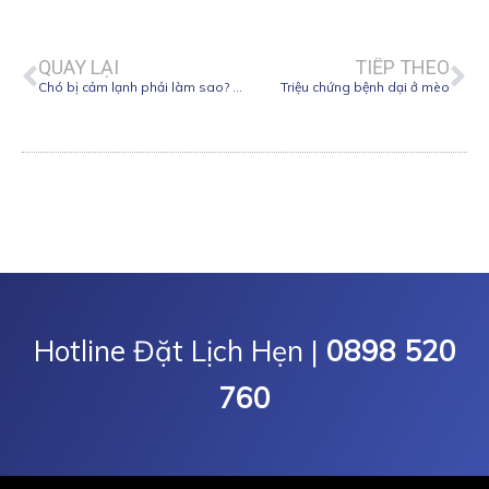
Prev
Ne
QUAY LẠI
TIẾP THEO
Chó bị cảm lạnh phải làm sao? Cách chữa chó bị cảm lạnh
Triệu chứng bệnh dại ở mèo
Hotline Đặt Lịch Hẹn |
0898 520
760