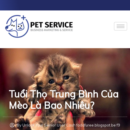
Skip
to
content
Tuổi Thọ Trung Bình Của
Mèo Là Bao Nhiêu?
By
Unlock Your Senior User Cash fodafuree.blogspot.be f9