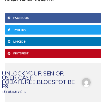
FACEBOOK
TWITTER
LINKEDIN
PINTEREST
UNLOCK YOUR SENIOR
USER CASH
FODAFUREE.BLOGSPOT.BE
F9
TẤT CẢ BÀI VIẾT »