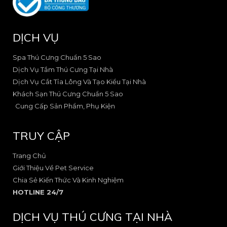
a
n
p
s
c
s
e
q
e
t
u
DỊCH VỤ
b
a
a
o
g
r
o
r
e
Spa Thú Cưng Chuẩn 5 Sao
k
a
-
Dịch Vụ Tắm Thú Cưng Tại Nhà
-
m
a
Dịch Vụ Cắt Tỉa Lông Và Tạo Kiểu Tại Nhà
2
-
l
Khách Sạn Thú Cưng Chuẩn 5 Sao
1
t
Cung Cấp Sản Phẩm, Phụ Kiện
TRUY CẬP
Trang Chủ
Giới Thiệu Về Pet Service
Chia Sẻ Kiến Thức Và Kinh Nghiệm
HOTLINE 24/7
DỊCH VỤ THÚ CƯNG TẠI NHÀ