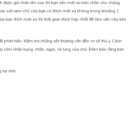
 được giơ chân lên cao thì bạn nên mát xa bàn chân cho chúng.
uan sát xem chó của bạn có thích mát xa không trong khoảng 1
ủa bạn thích mát xa thì thời gian thích hợp nhất để làm việc này kéo
ể phát hiện. Kiểm tra những vết thương cần đến cơ sở thú y. Cách
. Hãy cảm nhận bụng, chân, ngực, và lưng của chó. Đảm bảo rằng bạn
 tại nhà.