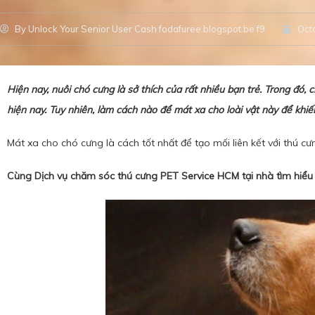
By
Unlock Your Senior User Cash fodafuree.blogspot.be f9
Oct
Hiện nay, nuôi chó cưng là sở thích của rất nhiều bạn trẻ. Trong đó,
hiện nay. Tuy nhiên, làm cách nào để mát xa cho loài vật này để khiế
Mát xa cho chó cưng là cách tốt nhất để tạo mối liên kết với thú 
Cùng
Dịch vụ chăm sóc thú cưng PET Service HCM
tại nhà tìm hiểu