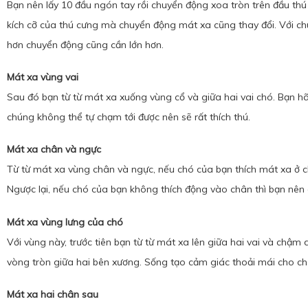
Bạn nên lấy 10 đầu ngón tay rồi chuyển động xoa tròn trên đầu thú
kích cỡ của thú cưng mà chuyển động mát xa cũng thay đổi. Với ch
hơn chuyển động cũng cần lớn hơn.
Mát xa vùng vai
Sau đó bạn từ từ mát xa xuống vùng cổ và giữa hai vai chó. Bạn h
chúng không thể tự chạm tới được nên sẽ rất thích thú.
Mát xa chân và ngực
Từ từ mát xa vùng chân và ngực, nếu chó của bạn thích mát xa ở 
Ngược lại, nếu chó của bạn không thích động vào chân thì bạn nên
Mát xa vùng lưng của chó
Với vùng này, trước tiên bạn từ từ mát xa lên giữa hai vai và ch
vòng tròn giữa hai bên xương. Sống tạo cảm giác thoải mái cho ch
Mát xa hai chân sau