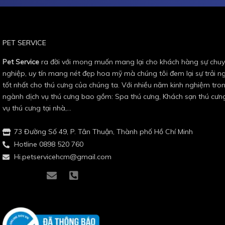
PET SERVICE
Pet Service
ra đời với mong muốn mang lại cho khách hàng sự chu
nghiệp, uy tín mang nét đẹp hoa mỹ mà chúng tôi đem lại sự trải n
tốt nhất cho thú cưng của chúng ta. Với nhiều năm kinh nghiệm tro
ngành dịch vụ thú cưng bao gồm: Spa thú cưng, Khách sạn thú cưng
vụ thú cưng tại nhà,…
73 Đường Số 49, P. Tân Thuận, Thành phố Hồ Chí Minh
Hotline 0898 520 760
Hi.petservicehcm@gmail.com
I
I
E
P
c
c
n
h
o
o
v
o
n
n
e
n
-
-
l
e