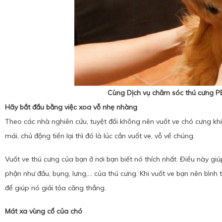
Cùng
Dịch vụ chăm sóc thú cưng P
Hãy bắt đầu bằng việc xoa vỗ nhẹ nhàng
Theo các nhà nghiên cứu, tuyệt đối không nên vuốt ve chó cưng kh
mái, chủ động tiến lại thì đó là lúc cần vuốt ve, vỗ về chúng.
Vuốt ve thú cưng của bạn ở nơi bạn biết nó thích nhất. Điều này g
phận như đầu, bụng, lưng,… của thú cưng. Khi vuốt ve bạn nên bình 
để giúp nó giải tỏa căng thẳng.
Mát xa vùng cổ của chó