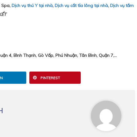
i Spa,
Dịch vụ thú Y tại nhà
,
Dịch vụ cắt tỉa lông tại nhà
,
Dịch vụ tắm
KẾT
n 4, Bình Thạnh, Gò Vấp, Phú Nhuận, Tân Bình, Quận 7,…
IN
PINTEREST
H