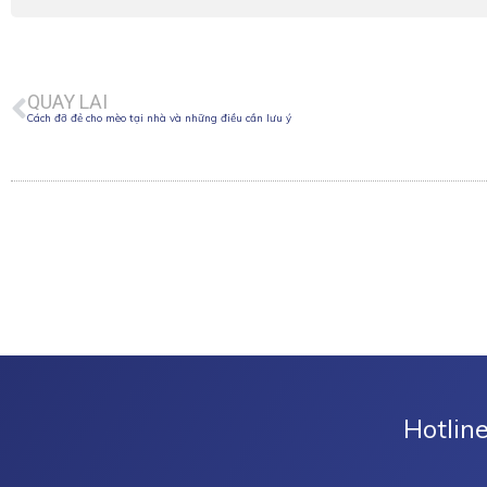
Prev
QUAY LẠI
Cách đỡ đẻ cho mèo tại nhà và những điều cần lưu ý
Hotlin