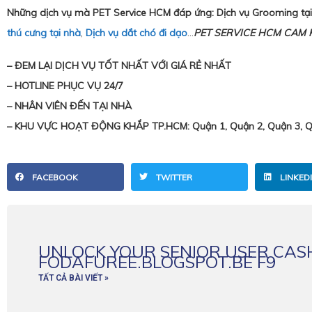
Những dịch vụ mà PET Service HCM đáp ứng: Dịch vụ Grooming tạ
thú cưng tại nhà
,
Dịch vụ dắt chó đi dạo
…
PET SERVICE HCM CAM 
– ĐEM LẠI DỊCH VỤ TỐT NHẤT VỚI GIÁ RẺ NHẤT
– HOTLINE PHỤC VỤ 24/7
– NHÂN VIÊN ĐẾN TẠI NHÀ
– KHU VỰC HOẠT ĐỘNG KHẮP TP.HCM: Quận 1, Quận 2, Quận 3, Quậ
FACEBOOK
TWITTER
LINKED
UNLOCK YOUR SENIOR USER CAS
FODAFUREE.BLOGSPOT.BE F9
TẤT CẢ BÀI VIẾT »