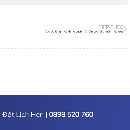
N
TIẾP THEO
Cạo tỉa lông mèo đúng cách – Chăm sóc lông mèo hiệu quả
e Đặt Lịch Hẹn |
0898 520 760