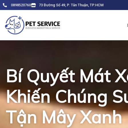
Skip
0898520760
73 Đường Số 49, P. Tân Thuận, TP.HCM
to
content
Bí Quyết Mát 
Khiến Chúng S
Tận Mây Xanh