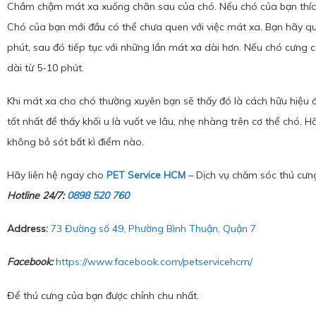
Chầm chậm mát xa xuống chân sau của chó. Nếu chó của bạn thích
Chó của bạn mới đầu có thể chưa quen với việc mát xa. Bạn hãy q
phút, sau đó tiếp tục với những lần mát xa dài hơn. Nếu chó cưng c
dài từ 5-10 phút.
Khi mát xa cho chó thường xuyên bạn sẽ thấy đó là cách hữu hiệu đ
tốt nhất để thấy khối u là vuốt ve lâu, nhẹ nhàng trên cơ thể chó
không bỏ sót bất kì điểm nào.
Hãy liên hệ ngay cho
PET Service HCM
– Dịch vụ chăm sóc thú cưng
Hotline 24/7:
0898 520 760
Address:
73 Đường số 49, Phường Bình Thuận, Quận 7
Facebook:
https://www.facebook.com/petservicehcm/
Để thú cưng của bạn được chỉnh chu nhất.