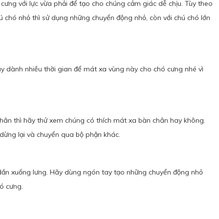
 cưng với lực vừa phải để tạo cho chúng cảm giác dễ chịu. Tùy theo
ú chó nhỏ thì sử dụng những chuyển động nhỏ, còn với chú chó lớn
ãy dành nhiều thời gian để mát xa vùng này cho chó cưng nhé vì
chân thì hãy thử xem chúng có thích mát xa bàn chân hay không.
 dừng lại và chuyển qua bộ phận khác.
ậm dần xuống lưng. Hãy dùng ngón tay tạo những chuyển động nhỏ
ó cưng.