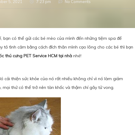
ober 5, 2021
7:23 pm
No Comments
 tế, bạn có thể gửi các bé mèo của mình đến những tiệm spa để
y tỏ tình cảm bằng cách đích thân mình cạo lông cho các bé thì bạn
óc thú cưng PET Service HCM
tại nhà
nhé!
ó cải thiện sức khỏe của nó rất nhiều không chỉ vì nó làm giảm
 mọi thứ có thể trở nên tàn khốc và thậm chí gây tử vong.