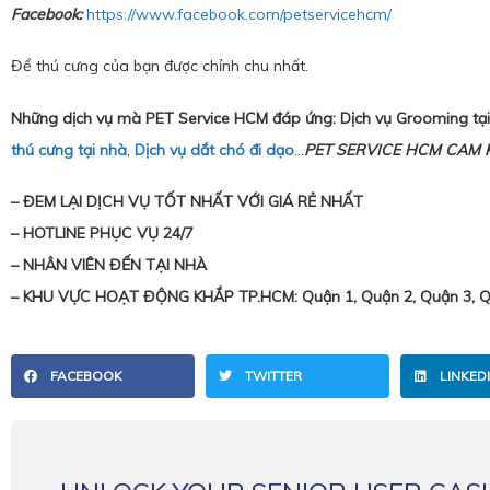
Facebook:
https://www.facebook.com/petservicehcm/
Để thú cưng của bạn được chỉnh chu nhất.
Những dịch vụ mà PET Service HCM đáp ứng: Dịch vụ Grooming tạ
thú cưng tại nhà
,
Dịch vụ dắt chó đi dạo
…
PET SERVICE HCM CAM 
– ĐEM LẠI DỊCH VỤ TỐT NHẤT VỚI GIÁ RẺ NHẤT
– HOTLINE PHỤC VỤ 24/7
– NHÂN VIÊN ĐẾN TẠI NHÀ
– KHU VỰC HOẠT ĐỘNG KHẮP TP.HCM: Quận 1, Quận 2, Quận 3, Quậ
FACEBOOK
TWITTER
LINKED