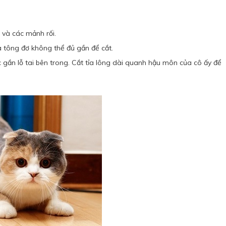
 và các mảnh rối.
à tông đơ không thể đủ gần để cắt.
c gần lỗ tai bên trong. Cắt tỉa lông dài quanh hậu môn của cô ấy để