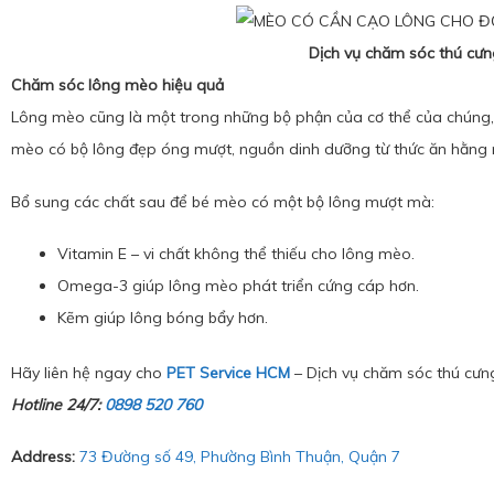
Dịch vụ chăm sóc thú cư
Chăm sóc lông mèo hiệu quả
Lông mèo cũng là một trong những bộ phận của cơ thể của chúng,
mèo có bộ lông đẹp óng mượt, nguồn dinh dưỡng từ thức ăn hằng n
Bổ sung các chất sau để bé mèo có một bộ lông mượt mà:
Vitamin E – vi chất không thể thiếu cho lông mèo.
Omega-3 giúp lông mèo phát triển cứng cáp hơn.
Kẽm giúp lông bóng bẩy hơn.
Hãy liên hệ ngay cho
PET Service HCM
– Dịch vụ chăm sóc thú cưng
Hotline 24/7:
0898 520 760
Address:
73 Đường số 49, Phường Bình Thuận, Quận 7