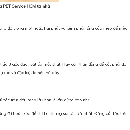
ng PET Service HCM
tại nhà
 tông đơ trong một hoặc hai phút và xem phản ứng của mèo để mèo
ỉa ở gốc đuôi, cắt tỉa một chút. Hãy cẩn thận đừng để cắt phải da
ự dài và đặc biệt là nếu nó dày.
giữ tóc trên đầu mèo lâu hơn vì vậy đừng cạo nhé.
ông đơ hoặc kéo để chỉ tỉa những sợi tóc dài nhất. Đừng cắt tóc trên