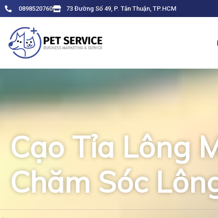
Skip
0898520760
73 Đường Số 49, P. Tân Thuận, TP.HCM
to
content
Cạo Tỉa Lông 
Chăm Sóc Lông