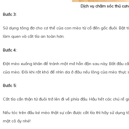
Dịch vụ chăm sóc thú cư
Bước 3:
Sử dụng tông đơ cho cơ thể của con mèo từ cổ đến gốc đuôi. Bật
làm quen và cắt tỉa an toàn hơn.
Bước 4:
Đặt mèo xuống khăn để tránh một mớ hỗn độn sau này. Bắt đầu cắt t
của mèo. Đôi khi rất khó để nhìn da ở đâu nếu lông của mèo thực s
Bước 5:
Cắt tỉa cẩn thận từ đuôi trở lên đi về phía đầu. Hầu hết các chú rể 
Nếu tóc trên đầu bé mèo thật sự cần được cắt tỉa thì hãy sử dụng t
mặt cô ấy nhé!