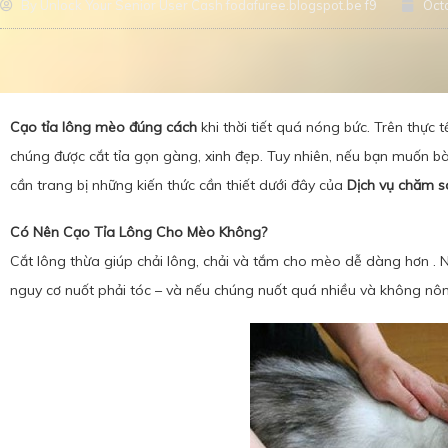
By
Unlock Your Senior User Cash fodafuree.blogspot.be f9
Oct
Cạo tỉa lông mèo
đúng cách
khi thời tiết quá nóng bức. Trên thực
chúng được cắt tỉa gọn gàng, xinh đẹp. Tuy nhiên, nếu bạn muốn bà
cần trang bị những kiến thức cần thiết dưới đây của
Dịch vụ chăm s
Có Nên Cạo Tỉa Lông Cho Mèo Không?
Cắt lông thừa giúp chải lông, chải và tắm cho mèo dễ dàng hơn . N
nguy cơ nuốt phải tóc – và nếu chúng nuốt quá nhiều và không nôn,