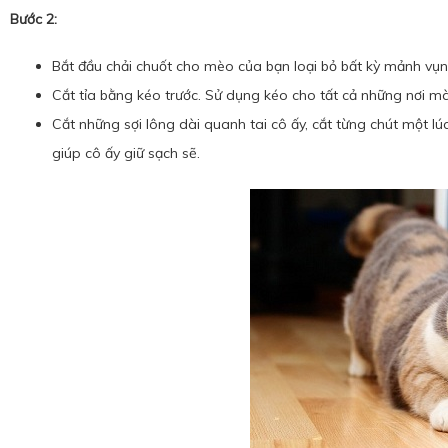
Bước 2:
Bắt đầu chải chuốt cho mèo của bạn loại bỏ bất kỳ mảnh vụn
Cắt tỉa bằng kéo trước. Sử dụng kéo cho tất cả những nơi m
Cắt những sợi lông dài quanh tai cô ấy, cắt từng chút một lú
giúp cô ấy giữ sạch sẽ.