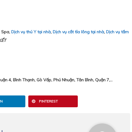
i Spa,
Dịch vụ thú Y tại nhà
,
Dịch vụ cắt tỉa lông tại nhà
,
Dịch vụ tắm
KẾT
n 4, Bình Thạnh, Gò Vấp, Phú Nhuận, Tân Bình, Quận 7,…
IN
PINTEREST