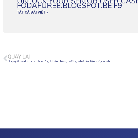
UNLOCK YOUR SENIOR USER CAS
FODAFUREE.BLOGSPOT.BE F9
TẤT CẢ BÀI VIẾT »
Prev
QUAY LẠI
Bí quyết mát xa cho chó cưng khiến chúng sướng như lên tận mây xanh